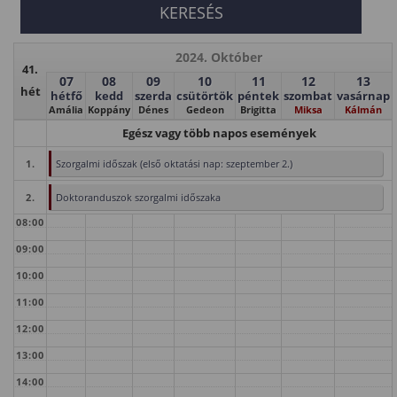
2024. Október
41.
07
08
09
10
11
12
13
hét
hétfő
kedd
szerda
csütörtök
péntek
szombat
vasárnap
Amália
Koppány
Dénes
Gedeon
Brigitta
Miksa
Kálmán
Egész vagy több napos események
1.
Szorgalmi időszak (első oktatási nap: szeptember 2.)
2.
Doktoranduszok szorgalmi időszaka
08:00
09:00
10:00
11:00
12:00
13:00
14:00