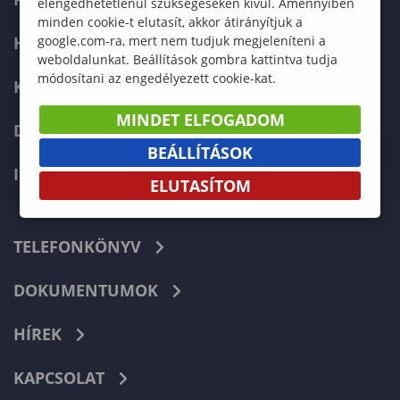
elengedhetetlenül szükségeseken kívül. Amennyiben
minden cookie-t elutasít, akkor átirányítjuk a
HALLGATÓKNAK
google.com-ra, mert nem tudjuk megjeleníteni a
weboldalunkat. Beállítások gombra kattintva tudja
módosítani az engedélyezett cookie-kat.
KÉPZÉSEK
MINDET ELFOGADOM
DOKTORI ISKOLA
BEÁLLÍTÁSOK
INTERNATIONAL
ELUTASÍTOM
TELEFONKÖNYV
DOKUMENTUMOK
HÍREK
KAPCSOLAT