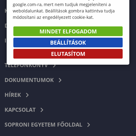
google.com-ra, mert nem tudjuk megjeleníteni a
KÉPZÉSEK
weboldalunkat. Beállítások gombra kattintva tudja
módosítani az engedélyezett cookie-kat.
DOKTORI ISKOLA
MINDET ELFOGADOM
INTERNATIONAL
BEÁLLÍTÁSOK
ELUTASÍTOM
TELEFONKÖNYV
DOKUMENTUMOK
HÍREK
KAPCSOLAT
SOPRONI EGYETEM FŐOLDAL