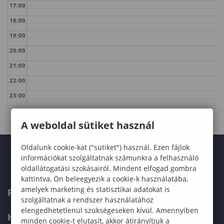
17:00
18:00
19:00
20:00
21:00
22:00
23:00
A weboldal sütiket használ
Oldalunk cookie-kat ("sütiket") használ. Ezen fájlok
információkat szolgáltatnak számunkra a felhasználó
oldallátogatási szokásairól. Mindent elfogad gombra
kattintva, Ön beleegyezik a cookie-k használatába,
amelyek marketing és statisztikai adatokat is
FELVÉTELIZŐKNEK
szolgáltatnak a rendszer használatához
elengedhetetlenül szükségeseken kívül. Amennyiben
HALLGATÓKNAK
minden cookie-t elutasít, akkor átirányítjuk a