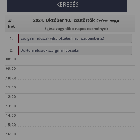
2024. Október 10., csütörtök
41.
Gedeon napja
hét
Egész vagy több napos események
1.
Szorgalmi időszak (első oktatási nap: szeptember 2.)
2.
Doktoranduszok szorgalmi időszaka
08:00
09:00
10:00
11:00
12:00
13:00
14:00
15:00
16:00