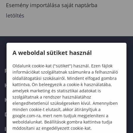
Esemény importálása saját naptárba
letöltés
A weboldal sütiket használ
Oldalunk cookie-kat ("sütiket") használ. Ezen fájlok
FELVÉTELIZŐKNEK
információkat szolgáltatnak számunkra a felhasználó
oldallátogatási szokásairól. Mindent elfogad gombra
kattintva, Ön beleegyezik a cookie-k használatába,
HALLGATÓKNAK
amelyek marketing és statisztikai adatokat is
szolgáltatnak a rendszer használatához
KÉPZÉSEK
elengedhetetlenül szükségeseken kívül. Amennyiben
minden cookie-t elutasít, akkor átirányítjuk a
DOKTORI ISKOLA
google.com-ra, mert nem tudjuk megjeleníteni a
weboldalunkat. Beállítások gombra kattintva tudja
módosítani az engedélyezett cookie-kat.
INTERNATIONAL