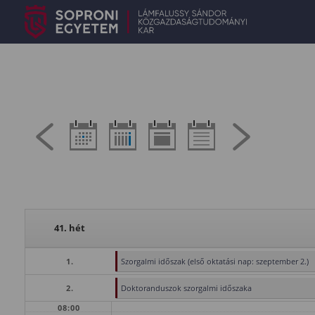
41. hét
1.
Szorgalmi időszak (első oktatási nap: szeptember 2.)
2.
Doktoranduszok szorgalmi időszaka
08:00