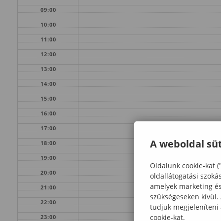
09:00
10:00
11:00
12:00
13:00
14:00
15:00
16:00
17:00
A weboldal süt
18:00
19:00
Oldalunk cookie-kat (
20:00
oldallátogatási szoká
amelyek marketing és 
21:00
szükségeseken kívül.
22:00
tudjuk megjeleníteni
cookie-kat.
23:00