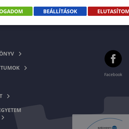
FOGADOM
BEÁLLÍTÁSOK
ELUTASÍTO
KÖNYV
TUMOK
Facebook
T
EGYETEM