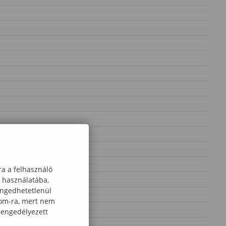
ra a felhasználó
k használatába,
engedhetetlenül
com-ra, mert nem
 engedélyezett