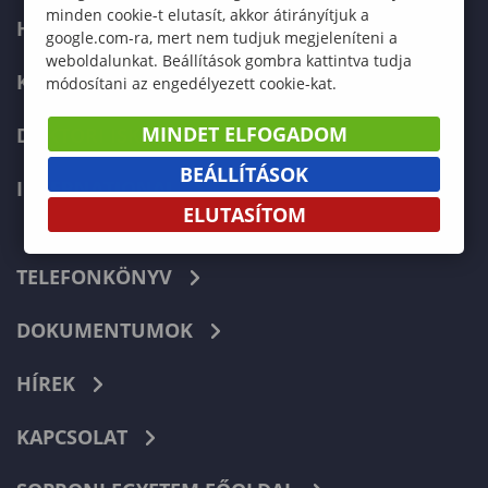
minden cookie-t elutasít, akkor átirányítjuk a
HALLGATÓKNAK
google.com-ra, mert nem tudjuk megjeleníteni a
weboldalunkat. Beállítások gombra kattintva tudja
KÉPZÉSEK
módosítani az engedélyezett cookie-kat.
MINDET ELFOGADOM
DOKTORI ISKOLA
BEÁLLÍTÁSOK
INTERNATIONAL
ELUTASÍTOM
TELEFONKÖNYV
DOKUMENTUMOK
HÍREK
KAPCSOLAT