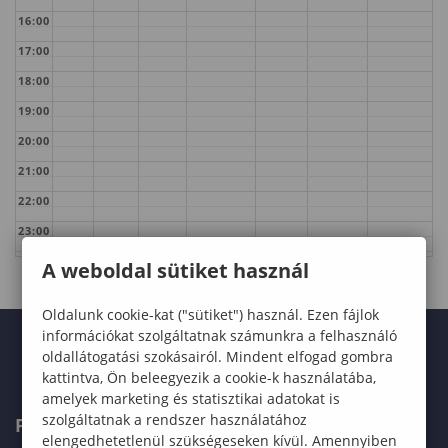
16:00
17:00
18:00
19:00
20:00
21:00
22:00
23:00
A weboldal sütiket használ
Oldalunk cookie-kat ("sütiket") használ. Ezen fájlok
információkat szolgáltatnak számunkra a felhasználó
oldallátogatási szokásairól. Mindent elfogad gombra
kattintva, Ön beleegyezik a cookie-k használatába,
amelyek marketing és statisztikai adatokat is
szolgáltatnak a rendszer használatához
FELVÉTELIZŐKNEK
elengedhetetlenül szükségeseken kívül. Amennyiben