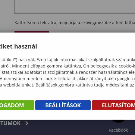
Kattintson a feliratra, majd írja a szövegmezőbe a fent lát
Ellenőrzés
iket használ
letöltés
"sütiket") használ. Ezen fájlok információkat szolgáltatnak számunk
sairól. Mindent elfogad gombra kattintva, Ön beleegyezik a cookie-
statisztikai adatokat is szolgáltatnak a rendszer használatához el
 Amennyiben minden cookie-t elutasít, akkor átirányítjuk a google.
 a weboldalunkat. Beállítások gombra kattintva tudja módosítani az
FOGADOM
BEÁLLÍTÁSOK
ELUTASÍTO
KÖNYV
TUMOK
Facebook