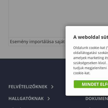
A weboldal süt
Esemény importálása saját naptárba
Oldalunk cookie-kat (
oldallátogatási szoká
amelyek marketing és 
szükségeseken kívül.
tudjuk megjeleníteni
cookie-kat.
MINDET EL
FELVÉTELIZŐKNEK
TELEFON
HALLGATÓKNAK
DOKUMEN