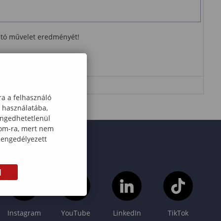
ható művelet eredményét!
ra a felhasználó
k használatába,
engedhetetlenül
com-ra, mert nem
 engedélyezett
M
Instagram
YouTube
LinkedIn
TikTok