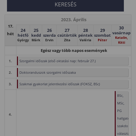
2023. Április
17.
30
24
25
26
27
28
29
vasárnap
hét
hétfő
kedd
szerda
csütörtök
péntek
szombat
Katalin,
György
Márk
Ervin
Zita
Valéria
Péter
Kitti
Egész vagy több napos események
1.
Szorgalmi időszak (első oktatási nap: február 27.)
2.
Doktoranduszok szorgalmi időszaka
3.
Szakmai gyakorlat jelentkezési időszak (FOKSZ, BSc)
BSc,
MSc,
PG
4.
hallgatók
szakdolgoz
választása