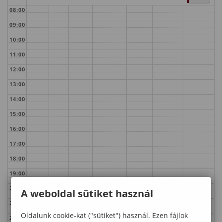
08:00
09:00
10:00
11:00
12:00
13:00
14:00
15:00
16:00
17:00
18:00
19:00
20:00
A weboldal sütiket használ
21:00
Oldalunk cookie-kat ("sütiket") használ. Ezen fájlok
22:00