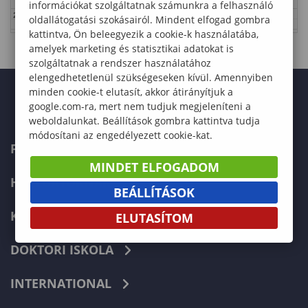
információkat szolgáltatnak számunkra a felhasználó
23:00
oldallátogatási szokásairól. Mindent elfogad gombra
kattintva, Ön beleegyezik a cookie-k használatába,
amelyek marketing és statisztikai adatokat is
szolgáltatnak a rendszer használatához
elengedhetetlenül szükségeseken kívül. Amennyiben
minden cookie-t elutasít, akkor átirányítjuk a
google.com-ra, mert nem tudjuk megjeleníteni a
weboldalunkat. Beállítások gombra kattintva tudja
módosítani az engedélyezett cookie-kat.
FELVÉTELIZŐKNEK
MINDET ELFOGADOM
HALLGATÓKNAK
BEÁLLÍTÁSOK
KÉPZÉSEK
ELUTASÍTOM
DOKTORI ISKOLA
INTERNATIONAL