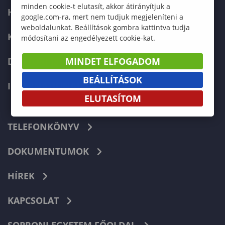
minden cookie-t elutasít, akkor átirányítjuk a
HALLGATÓKNAK
google.com-ra, mert nem tudjuk megjeleníteni a
weboldalunkat. Beállítások gombra kattintva tudja
KÉPZÉSEK
módosítani az engedélyezett cookie-kat.
DOKTORI ISKOLA
MINDET ELFOGADOM
BEÁLLÍTÁSOK
INTERNATIONAL
ELUTASÍTOM
TELEFONKÖNYV
DOKUMENTUMOK
HÍREK
KAPCSOLAT