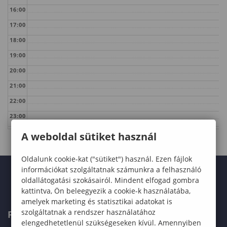
16:00
17:00
18:00
19:00
20:00
21:00
22:00
23:00
A weboldal sütiket használ
Oldalunk cookie-kat ("sütiket") használ. Ezen fájlok
információkat szolgáltatnak számunkra a felhasználó
oldallátogatási szokásairól. Mindent elfogad gombra
kattintva, Ön beleegyezik a cookie-k használatába,
amelyek marketing és statisztikai adatokat is
szolgáltatnak a rendszer használatához
FELVÉTELIZŐKNEK
elengedhetetlenül szükségeseken kívül. Amennyiben