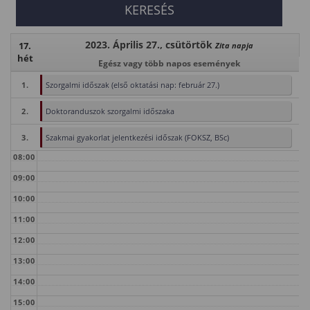
2023. Április 27., csütörtök
17.
Zita napja
hét
Egész vagy több napos események
1.
Szorgalmi időszak (első oktatási nap: február 27.)
2.
Doktoranduszok szorgalmi időszaka
3.
Szakmai gyakorlat jelentkezési időszak (FOKSZ, BSc)
08:00
09:00
10:00
11:00
12:00
13:00
14:00
15:00