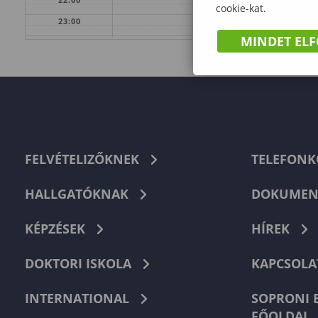
cookie-kat.
23:00
MINDET EL
FELVÉTELIZŐKNEK
TELEFON
HALLGATÓKNAK
DOKUMEN
KÉPZÉSEK
HÍREK
DOKTORI ISKOLA
KAPCSOLA
INTERNATIONAL
SOPRONI 
FŐOLDAL