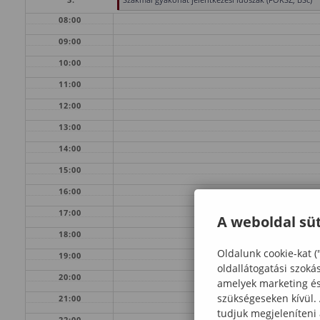
08:00
09:00
10:00
11:00
12:00
13:00
14:00
15:00
16:00
17:00
A weboldal süt
18:00
Oldalunk cookie-kat (
19:00
oldallátogatási szoká
20:00
amelyek marketing és 
szükségeseken kívül.
21:00
tudjuk megjeleníteni
22:00