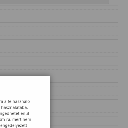
ra a felhasználó
k használatába,
engedhetetlenül
com-ra, mert nem
 engedélyezett