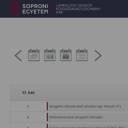
17. hét
1.
Szorgalmi időszak (első oktatási nap: február 27.)
2.
Doktoranduszok szorgalmi időszaka
3.
Szakmai gyakorlat jelentkezési időszak (FOKSZ, BSc)