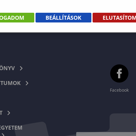
FOGADOM
BEÁLLÍTÁSOK
ELUTASÍTO
KÖNYV
TUMOK
Facebook
T
EGYETEM