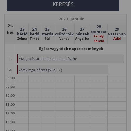
2023. Január
04.
28
23
24
25
26
27
29
szombat
hét
hétfő
kedd
szerda
csütörtök
péntek
vasárnap
Károly,
Zelma
Timót
Pál
Vanda
Angelika
Adél
Karola
Egész vagy több napos események
1.
Vizsgaidőszak doktoranduszok részére
2.
Záróvizsga időszak (MSc, PG)
08:00
09:00
10:00
11:00
12:00
13:00
14:00