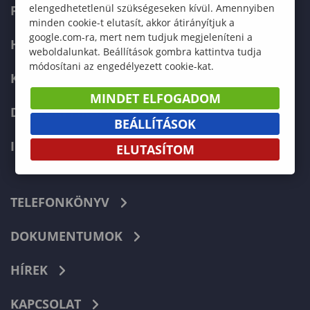
elengedhetetlenül szükségeseken kívül. Amennyiben
FELVÉTELIZŐKNEK
minden cookie-t elutasít, akkor átirányítjuk a
google.com-ra, mert nem tudjuk megjeleníteni a
HALLGATÓKNAK
weboldalunkat. Beállítások gombra kattintva tudja
módosítani az engedélyezett cookie-kat.
KÉPZÉSEK
MINDET ELFOGADOM
DOKTORI ISKOLA
BEÁLLÍTÁSOK
INTERNATIONAL
ELUTASÍTOM
TELEFONKÖNYV
DOKUMENTUMOK
HÍREK
KAPCSOLAT