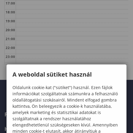
17:00
18:00
19:00
20:00
21:00
22:00
23:00
A weboldal sütiket használ
Oldalunk cookie-kat ("sütiket") használ. Ezen fájlok
információkat szolgáltatnak számunkra a felhasználó
oldallátogatási szokásairól. Mindent elfogad gombra
kattintva, Ön beleegyezik a cookie-k használatába,
amelyek marketing és statisztikai adatokat is
FELVÉTELIZŐKNEK
szolgáltatnak a rendszer használatához
elengedhetetlenül szükségeseken kívül. Amennyiben
HALLGATÓKNAK
minden cookie-t elutasít, akkor átirányítjuk a