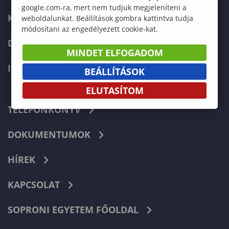
google.com-ra, mert nem tudjuk megjeleníteni a
KÉPZÉSEK
weboldalunkat. Beállítások gombra kattintva tudja
módosítani az engedélyezett cookie-kat.
DOKTORI ISKOLA
MINDET ELFOGADOM
INTERNATIONAL
BEÁLLÍTÁSOK
ELUTASÍTOM
TELEFONKÖNYV
DOKUMENTUMOK
HÍREK
KAPCSOLAT
SOPRONI EGYETEM FŐOLDAL