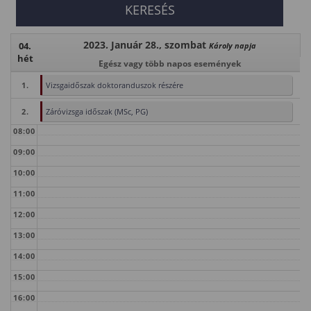
2023. Január 28., szombat
04.
Károly napja
hét
Egész vagy több napos események
1.
Vizsgaidőszak doktoranduszok részére
2.
Záróvizsga időszak (MSc, PG)
08:00
09:00
10:00
11:00
12:00
13:00
14:00
15:00
16:00