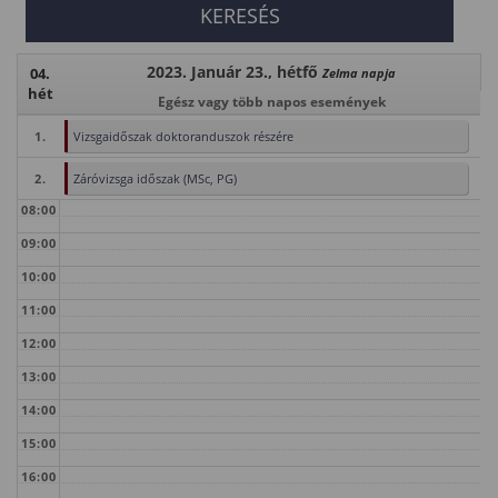
2023. Január 23., hétfő
04.
Zelma napja
hét
Egész vagy több napos események
1.
Vizsgaidőszak doktoranduszok részére
2.
Záróvizsga időszak (MSc, PG)
08:00
09:00
10:00
11:00
12:00
13:00
14:00
15:00
16:00