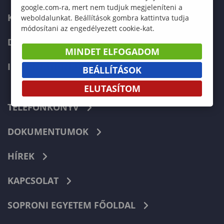
google.com-ra, mert nem tudjuk megjeleníteni a
KÉPZÉSEK
weboldalunkat. Beállítások gombra kattintva tudja
módosítani az engedélyezett cookie-kat.
DOKTORI ISKOLA
MINDET ELFOGADOM
INTERNATIONAL
BEÁLLÍTÁSOK
ELUTASÍTOM
TELEFONKÖNYV
DOKUMENTUMOK
HÍREK
KAPCSOLAT
SOPRONI EGYETEM FŐOLDAL