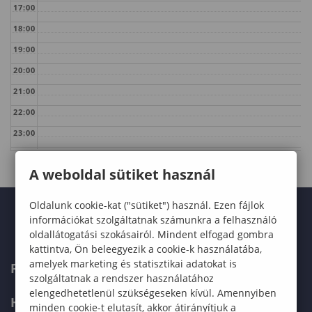
17:00
18:00
19:00
20:00
21:00
22:00
23:00
A weboldal sütiket használ
Oldalunk cookie-kat ("sütiket") használ. Ezen fájlok
információkat szolgáltatnak számunkra a felhasználó
oldallátogatási szokásairól. Mindent elfogad gombra
kattintva, Ön beleegyezik a cookie-k használatába,
amelyek marketing és statisztikai adatokat is
FELVÉTELIZŐKNEK
szolgáltatnak a rendszer használatához
elengedhetetlenül szükségeseken kívül. Amennyiben
HALLGATÓKNAK
minden cookie-t elutasít, akkor átirányítjuk a