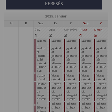
2025. Január
H
K
Sze
Cs
P
Szo
V
ÚJÉV
Ábel
Genovéva
Titusz
Simon
1
2
3
4
5
Szakma
Szakma
Szakma
Szakma
Szakma
i
i
i
i
i
gyakorl
gyakorl
gyakorl
gyakorl
gyakorl
at
at
at
at
at
jelentk
jelentke
jelentke
jelentke
jelentke
ezési
zési
zési
zési
zési
időszak
időszak
időszak
időszak
időszak
(FOKSZ,
(FOKSZ,
(FOKSZ,
(FOKSZ,
(FOKSZ,
BSc)
BSc)
BSc)
BSc)
BSc)
Vizsgai
Vizsgai
Vizsgai
Vizsgai
Vizsgai
dőszak
dőszak
dőszak
dőszak
dőszak
Doktor
Doktor
Doktor
Doktor
Doktor
andusz
andusz
andusz
andusz
andusz
ok
ok
ok
ok
ok
vizsgai
vizsgaid
vizsgaid
vizsgaid
vizsgaid
dőszak
őszaka
őszaka
őszaka
őszaka
a
Előzete
Előzete
Előzete
Előzete
Előzete
s tárgy-
s tárgy-
s tárgy-
s tárgy-
s tárgy-
és
és
és
és