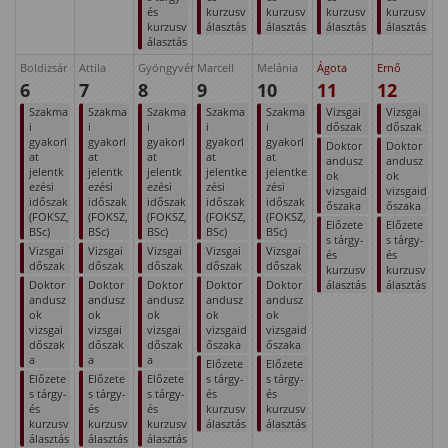
és
kurzusv
kurzusv
kurzusv
kurzusv
kurzusv
álasztás
álasztás
álasztás
álasztás
álasztás
Boldizsár
Attila
Gyöngyvér
Marcell
Melánia
Ágota
Ernő
6
7
8
9
10
11
12
Szakma
Szakma
Szakma
Szakma
Szakma
Vizsgai
Vizsgai
i
i
i
i
i
dőszak
dőszak
gyakorl
gyakorl
gyakorl
gyakorl
gyakorl
Doktor
Doktor
at
at
at
at
at
andusz
andusz
jelentk
jelentk
jelentk
jelentke
jelentke
ok
ok
ezési
ezési
ezési
zési
zési
vizsgaid
vizsgaid
időszak
időszak
időszak
időszak
időszak
őszaka
őszaka
(FOKSZ,
(FOKSZ,
(FOKSZ,
(FOKSZ,
(FOKSZ,
Előzete
Előzete
BSc)
BSc)
BSc)
BSc)
BSc)
s tárgy-
s tárgy-
Vizsgai
Vizsgai
Vizsgai
Vizsgai
Vizsgai
és
és
dőszak
dőszak
dőszak
dőszak
dőszak
kurzusv
kurzusv
Doktor
Doktor
Doktor
Doktor
Doktor
álasztás
álasztás
andusz
andusz
andusz
andusz
andusz
ok
ok
ok
ok
ok
vizsgai
vizsgai
vizsgai
vizsgaid
vizsgaid
dőszak
dőszak
dőszak
őszaka
őszaka
a
a
a
Előzete
Előzete
Előzete
Előzete
Előzete
s tárgy-
s tárgy-
s tárgy-
s tárgy-
s tárgy-
és
és
és
és
és
kurzusv
kurzusv
kurzusv
kurzusv
kurzusv
álasztás
álasztás
álasztás
álasztás
álasztás