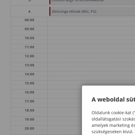
4.
Záróvizsga időszak (MSc, PG)
08:00
09:00
10:00
11:00
12:00
13:00
14:00
15:00
16:00
A weboldal süt
17:00
18:00
Oldalunk cookie-kat (
oldallátogatási szoká
19:00
amelyek marketing és 
20:00
szükségeseken kívül.