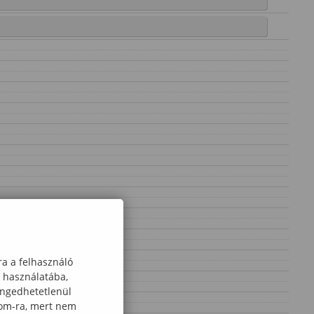
ra a felhasználó
k használatába,
engedhetetlenül
com-ra, mert nem