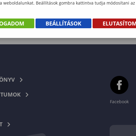
 a weboldalunkat. Beállítások gombra kattintva tudja módosítani az
FOGADOM
BEÁLLÍTÁSOK
ELUTASÍTO
KÖNYV
TUMOK
Facebook
T