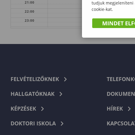
tudjuk megjeleníteni
21:00
cookie-kat.
22:00
23:00
MINDET EL
FELVÉTELIZŐKNEK
TELEFON
HALLGATÓKNAK
DOKUMEN
KÉPZÉSEK
HÍREK
DOKTORI ISKOLA
KAPCSOLA