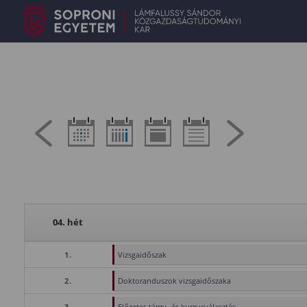
04. hét
1.
Vizsgaidőszak
2.
Doktoranduszok vizsgaidőszaka
3.
Előzetes tárgy- és kurzusválasztás