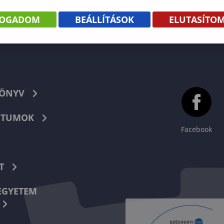
FOGADOM
BEÁLLÍTÁSOK
ELUTASÍTO
KÖNYV
TUMOK
Facebook
T
EGYETEM