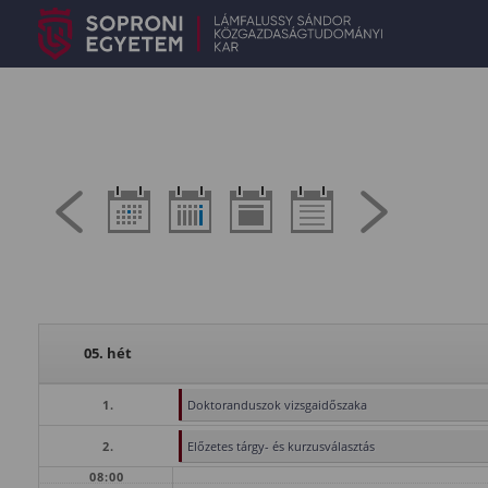
05. hét
1.
Doktoranduszok vizsgaidőszaka
2.
Előzetes tárgy- és kurzusválasztás
08:00