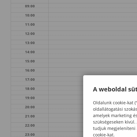
09:00
10:00
11:00
12:00
13:00
14:00
15:00
16:00
17:00
A weboldal süt
18:00
19:00
Oldalunk cookie-kat (
20:00
oldallátogatási szoká
amelyek marketing és 
21:00
szükségeseken kívül.
22:00
tudjuk megjeleníteni
cookie-kat.
23:00