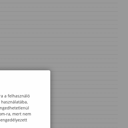
ra a felhasználó
k használatába,
engedhetetlenül
com-ra, mert nem
 engedélyezett