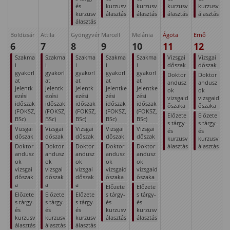
és
kurzusv
kurzusv
kurzusv
kurzusv
kurzusv
álasztás
álasztás
álasztás
álasztás
álasztás
Boldizsár
Attila
Gyöngyvér
Marcell
Melánia
Ágota
Ernő
6
7
8
9
10
11
12
Szakma
Szakma
Szakma
Szakma
Szakma
Vizsgai
Vizsgai
i
i
i
i
i
dőszak
dőszak
gyakorl
gyakorl
gyakorl
gyakorl
gyakorl
Doktor
Doktor
at
at
at
at
at
andusz
andusz
jelentk
jelentk
jelentk
jelentke
jelentke
ok
ok
ezési
ezési
ezési
zési
zési
vizsgaid
vizsgaid
időszak
időszak
időszak
időszak
időszak
őszaka
őszaka
(FOKSZ,
(FOKSZ,
(FOKSZ,
(FOKSZ,
(FOKSZ,
Előzete
Előzete
BSc)
BSc)
BSc)
BSc)
BSc)
s tárgy-
s tárgy-
Vizsgai
Vizsgai
Vizsgai
Vizsgai
Vizsgai
és
és
dőszak
dőszak
dőszak
dőszak
dőszak
kurzusv
kurzusv
Doktor
Doktor
Doktor
Doktor
Doktor
álasztás
álasztás
andusz
andusz
andusz
andusz
andusz
ok
ok
ok
ok
ok
vizsgai
vizsgai
vizsgai
vizsgaid
vizsgaid
dőszak
dőszak
dőszak
őszaka
őszaka
a
a
a
Előzete
Előzete
Előzete
Előzete
Előzete
s tárgy-
s tárgy-
s tárgy-
s tárgy-
s tárgy-
és
és
és
és
és
kurzusv
kurzusv
kurzusv
kurzusv
kurzusv
álasztás
álasztás
álasztás
álasztás
álasztás