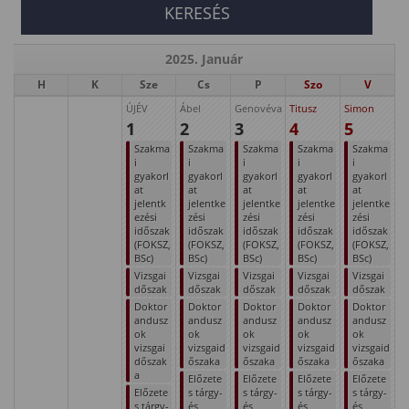
2025. Január
H
K
Sze
Cs
P
Szo
V
ÚJÉV
Ábel
Genovéva
Titusz
Simon
1
2
3
4
5
Szakma
Szakma
Szakma
Szakma
Szakma
i
i
i
i
i
gyakorl
gyakorl
gyakorl
gyakorl
gyakorl
at
at
at
at
at
jelentk
jelentke
jelentke
jelentke
jelentke
ezési
zési
zési
zési
zési
időszak
időszak
időszak
időszak
időszak
(FOKSZ,
(FOKSZ,
(FOKSZ,
(FOKSZ,
(FOKSZ,
BSc)
BSc)
BSc)
BSc)
BSc)
Vizsgai
Vizsgai
Vizsgai
Vizsgai
Vizsgai
dőszak
dőszak
dőszak
dőszak
dőszak
Doktor
Doktor
Doktor
Doktor
Doktor
andusz
andusz
andusz
andusz
andusz
ok
ok
ok
ok
ok
vizsgai
vizsgaid
vizsgaid
vizsgaid
vizsgaid
dőszak
őszaka
őszaka
őszaka
őszaka
a
Előzete
Előzete
Előzete
Előzete
Előzete
s tárgy-
s tárgy-
s tárgy-
s tárgy-
s tárgy-
és
és
és
és