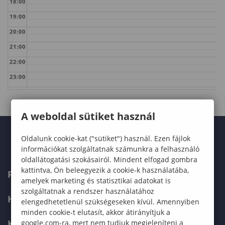
18:00
19:00
20:00
21:00
22:00
23:00
A weboldal sütiket használ
Oldalunk cookie-kat ("sütiket") használ. Ezen fájlok
információkat szolgáltatnak számunkra a felhasználó
oldallátogatási szokásairól. Mindent elfogad gombra
kattintva, Ön beleegyezik a cookie-k használatába,
FELVÉTELIZŐKNEK
amelyek marketing és statisztikai adatokat is
szolgáltatnak a rendszer használatához
HALLGATÓKNAK
elengedhetetlenül szükségeseken kívül. Amennyiben
minden cookie-t elutasít, akkor átirányítjuk a
KÉPZÉSEK
google.com-ra, mert nem tudjuk megjeleníteni a