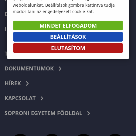
weboldalunkat. Beállítások gombra kattintva tudja
módosítani az engedélyezett cookie-kat.
DOKTORI ISKOLA
MINDET ELFOGADOM
INTERNATIONAL
BEÁLLÍTÁSOK
ELUTASÍTOM
TELEFONKÖNYV
DOKUMENTUMOK
HÍREK
KAPCSOLAT
SOPRONI EGYETEM FŐOLDAL