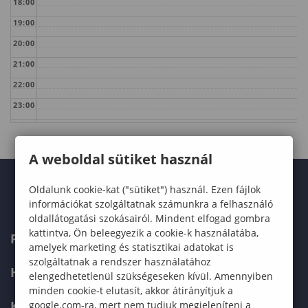
18:00
19:00
20:00
21:00
22:00
23:00
A weboldal sütiket használ
Oldalunk cookie-kat ("sütiket") használ. Ezen fájlok
információkat szolgáltatnak számunkra a felhasználó
oldallátogatási szokásairól. Mindent elfogad gombra
kattintva, Ön beleegyezik a cookie-k használatába,
FELVÉTELIZŐKNEK
amelyek marketing és statisztikai adatokat is
szolgáltatnak a rendszer használatához
HALLGATÓKNAK
elengedhetetlenül szükségeseken kívül. Amennyiben
minden cookie-t elutasít, akkor átirányítjuk a
KÉPZÉSEK
google.com-ra, mert nem tudjuk megjeleníteni a