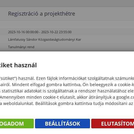
Regisztráció a projekthétre
2023-10-16 00:00:00 - 2023-10-22 23:55:00
Lámfalussy Sándor Közgazdaságtudományi Kar
Tanulmányi rend
iket használ
Regisztráció a projekthétre
"sütiket") használ. Ezen fájlok információkat szolgáltatnak számunk
sairól. Mindent elfogad gombra kattintva, Ön beleegyezik a cookie-
statisztikai adatokat is szolgáltatnak a rendszer használatához el
2023-10-16 00:00:00 - 2023-10-22 23:55:00
 Amennyiben minden cookie-t elutasít, akkor átirányítjuk a google.
Lámfalussy Sándor Közgazdaságtudományi Kar
 a weboldalunkat. Beállítások gombra kattintva tudja módosítani az
Tanulmányi rend
FOGADOM
BEÁLLÍTÁSOK
ELUTASÍTO
Regisztráció a projekthétre