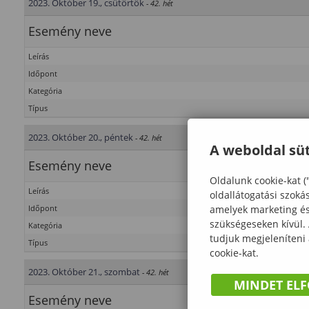
2023. Október 19., csütörtök
- 42. hét
Esemény neve
Leírás
Időpont
Kategória
Típus
2023. Október 20., péntek
- 42. hét
A weboldal süt
Esemény neve
Oldalunk cookie-kat (
Leírás
oldallátogatási szoká
amelyek marketing és 
Időpont
szükségeseken kívül.
Kategória
tudjuk megjeleníteni
Típus
cookie-kat.
2023. Október 21., szombat
- 42. hét
MINDET EL
Esemény neve