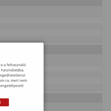
ra a felhasználó
k használatába,
engedhetetlenül
com-ra, mert nem
 engedélyezett
M