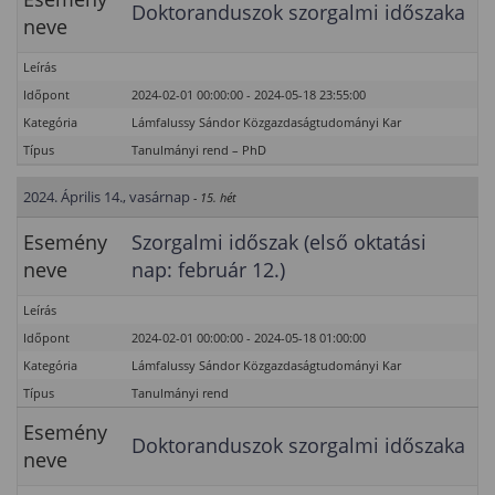
Doktoranduszok szorgalmi időszaka
neve
Leírás
Időpont
2024-02-01 00:00:00 - 2024-05-18 23:55:00
Kategória
Lámfalussy Sándor Közgazdaságtudományi Kar
Típus
Tanulmányi rend – PhD
2024. Április 14., vasárnap
- 15. hét
Esemény
Szorgalmi időszak (első oktatási
neve
nap: február 12.)
Leírás
Időpont
2024-02-01 00:00:00 - 2024-05-18 01:00:00
Kategória
Lámfalussy Sándor Közgazdaságtudományi Kar
Típus
Tanulmányi rend
Esemény
Doktoranduszok szorgalmi időszaka
neve