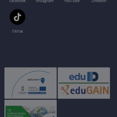
Facebook
Instagram
YouTube
LinkedIn
TikTok