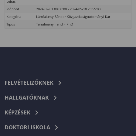
Leírás
Időpont
2024-02-01 00:00:00 - 2024-05-18 23:55:00
Kategória
Lámfalussy Sándor Közgazdaságtudományi Kar
Típus
Tanulmányi rend – PhD
FELVÉTELIZŐKNEK
HALLGATÓKNAK
KÉPZÉSEK
DOKTORI ISKOLA