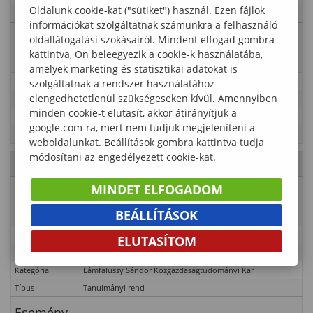
Oldalunk cookie-kat ("sütiket") használ. Ezen fájlok
Típus
Tanulmányi rend
információkat szolgáltatnak számunkra a felhasználó
Esemény
oldallátogatási szokásairól. Mindent elfogad gombra
Doktoranduszok szorgalmi időszaka
kattintva, Ön beleegyezik a cookie-k használatába,
neve
amelyek marketing és statisztikai adatokat is
Leírás
szolgáltatnak a rendszer használatához
elengedhetetlenül szükségeseken kívül. Amennyiben
Időpont
2024-02-01 00:00:00 - 2024-05-18 23:55:00
minden cookie-t elutasít, akkor átirányítjuk a
Kategória
Lámfalussy Sándor Közgazdaságtudományi Kar
google.com-ra, mert nem tudjuk megjeleníteni a
Típus
Tanulmányi rend – PhD
weboldalunkat. Beállítások gombra kattintva tudja
módosítani az engedélyezett cookie-kat.
2024. Április 13., szombat
- 15. hét
MINDET ELFOGADOM
Esemény
Szorgalmi időszak (első oktatási
neve
nap: február 12.)
BEÁLLÍTÁSOK
Leírás
ELUTASÍTOM
Időpont
2024-02-01 00:00:00 - 2024-05-18 01:00:00
Kategória
Lámfalussy Sándor Közgazdaságtudományi Kar
Típus
Tanulmányi rend
Esemény