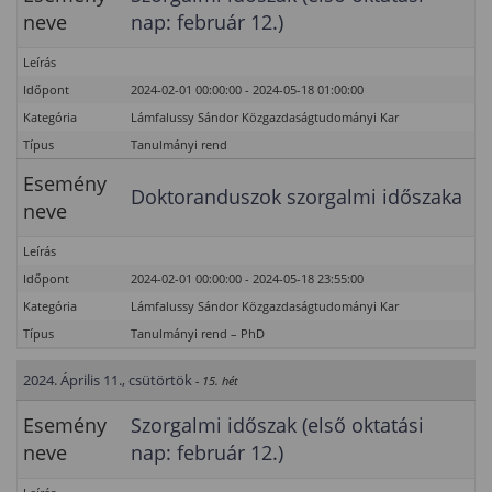
neve
nap: február 12.)
Leírás
Időpont
2024-02-01 00:00:00 - 2024-05-18 01:00:00
Kategória
Lámfalussy Sándor Közgazdaságtudományi Kar
Típus
Tanulmányi rend
Esemény
Doktoranduszok szorgalmi időszaka
neve
Leírás
Időpont
2024-02-01 00:00:00 - 2024-05-18 23:55:00
Kategória
Lámfalussy Sándor Közgazdaságtudományi Kar
Típus
Tanulmányi rend – PhD
2024. Április 11., csütörtök
- 15. hét
Esemény
Szorgalmi időszak (első oktatási
neve
nap: február 12.)