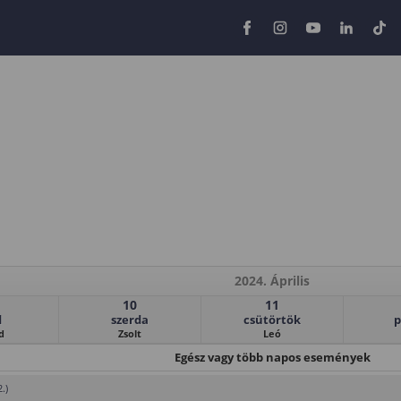
2024. Április
10
11
d
szerda
csütörtök
p
d
Zsolt
Leó
Egész vagy több napos események
.)