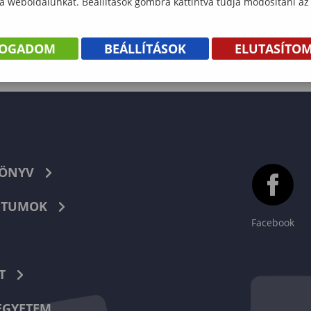
 a weboldalunkat. Beállítások gombra kattintva tudja módosítani az
FOGADOM
BEÁLLÍTÁSOK
ELUTASÍTO
KÖNYV
TUMOK
Facebook
T
EGYETEM