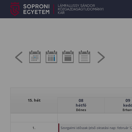
15. hét
08
09
hétfő
ked
Dénes
Erhar
1.
Szorgalmi időszak (első oktatási nap: február 12