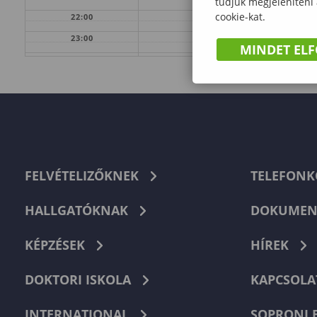
tudjuk megjeleníteni
cookie-kat.
22:00
23:00
MINDET EL
FELVÉTELIZŐKNEK
TELEFON
HALLGATÓKNAK
DOKUMEN
KÉPZÉSEK
HÍREK
DOKTORI ISKOLA
KAPCSOLA
INTERNATIONAL
SOPRONI 