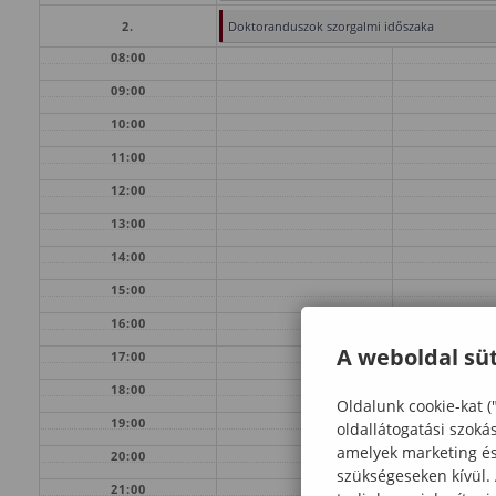
2.
Doktoranduszok szorgalmi időszaka
08:00
09:00
10:00
11:00
12:00
13:00
14:00
15:00
16:00
A weboldal süt
17:00
18:00
Oldalunk cookie-kat (
19:00
oldallátogatási szoká
amelyek marketing és 
20:00
szükségeseken kívül.
21:00