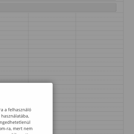
ra a felhasználó
k használatába,
engedhetetlenül
com-ra, mert nem