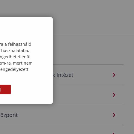
ra a felhasználó
k használatába,
engedhetetlenül
com-ra, mert nem
 engedélyezett
mzetközi Kapcsolatok Intézet
M
 Intézet
központ