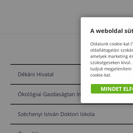
A weboldal süt
Oldalunk cookie-kat (
oldallátogatási szoká
amelyek marketing és 
szükségeseken kívül.
tudjuk megjeleníteni
Dékáni Hivatal
cookie-kat.
MINDET EL
Ökológiai Gazdaságtan Intézet
Széchenyi István Doktori Iskola