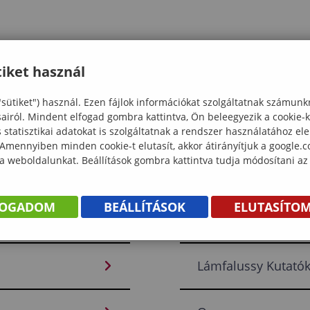
iket használ
"sütiket") használ. Ezen fájlok információkat szolgáltatnak számunk
sairól. Mindent elfogad gombra kattintva, Ön beleegyezik a cookie-
statisztikai adatokat is szolgáltatnak a rendszer használatához el
 Amennyiben minden cookie-t elutasít, akkor átirányítjuk a google.
 a weboldalunkat. Beállítások gombra kattintva tudja módosítani az
Közgazdasági és Ne
FOGADOM
BEÁLLÍTÁSOK
ELUTASÍTO
Üzleti Tanulmányok
Lámfalussy Kutató