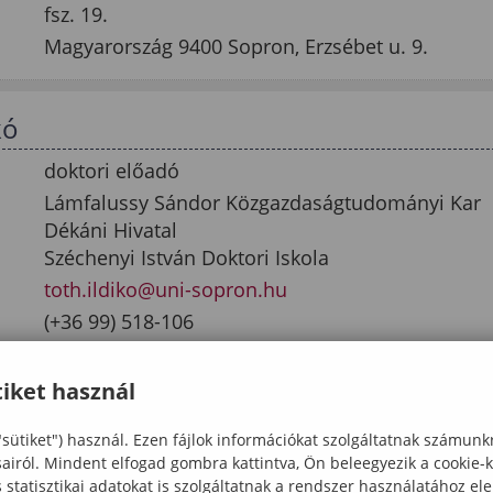
fsz. 19.
Magyarország 9400 Sopron, Erzsébet u. 9.
kó
doktori előadó
Lámfalussy Sándor Közgazdaságtudományi Kar
Dékáni Hivatal
Széchenyi István Doktori Iskola
toth.ildiko@uni-sopron.hu
(+36 99) 518-106
fsz. 19.
Magyarország 9400 Sopron, Erzsébet u. 9.
iket használ
"sütiket") használ. Ezen fájlok információkat szolgáltatnak számunk
sairól. Mindent elfogad gombra kattintva, Ön beleegyezik a cookie-
1
statisztikai adatokat is szolgáltatnak a rendszer használatához el