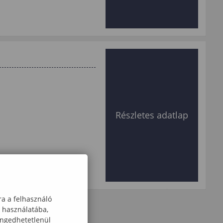
Részletes adatlap
ra a felhasználó
k használatába,
engedhetetlenül