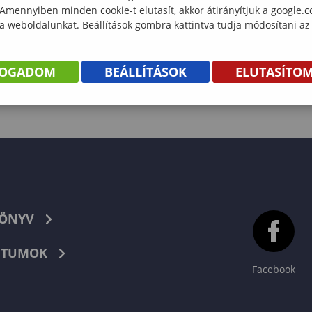
 Amennyiben minden cookie-t elutasít, akkor átirányítjuk a google.
 a weboldalunkat. Beállítások gombra kattintva tudja módosítani az
FOGADOM
BEÁLLÍTÁSOK
ELUTASÍTO
KÖNYV
TUMOK
Facebook