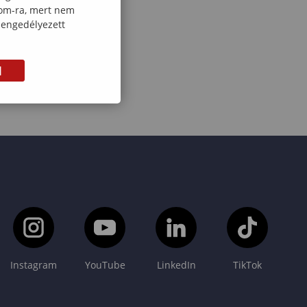
com-ra, mert nem
 engedélyezett
M
Instagram
YouTube
LinkedIn
TikTok