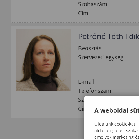
Szobaszám
Cím
Petróné Tóth Ildi
Beosztás
Szervezeti egység
E-mail
Telefonszám
Szobaszám
Cím
A weboldal süt
Oldalunk cookie-kat (
oldallátogatási szoká
amelyek marketing és 