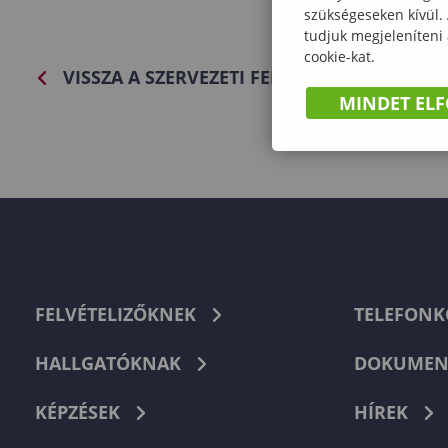
szükségeseken kívül.
tudjuk megjeleníteni
cookie-kat.
VISSZA A SZERVEZETI FELÉPÍTÉSHEZ
MINDET EL
FELVÉTELIZŐKNEK
TELEFON
HALLGATÓKNAK
DOKUMEN
KÉPZÉSEK
HÍREK