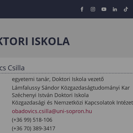
KTORI ISKOLA
s Csilla
egyetemi tanár, Doktori Iskola vezető
Lámfalussy Sándor Közgazdaságtudományi Kar
Széchenyi István Doktori Iskola
Közgazdasági és Nemzetközi Kapcsolatok Intéze
obadovics.csilla@uni-sopron.hu
(+36 99) 518-106
(+36 70) 389-3417