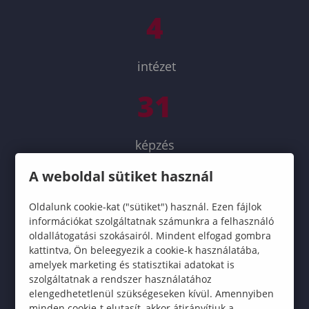
4
intézet
31
képzés
775
A weboldal sütiket használ
Oldalunk cookie-kat ("sütiket") használ. Ezen fájlok
információkat szolgáltatnak számunkra a felhasználó
hallgató
oldallátogatási szokásairól. Mindent elfogad gombra
kattintva, Ön beleegyezik a cookie-k használatába,
1000
amelyek marketing és statisztikai adatokat is
szolgáltatnak a rendszer használatához
elengedhetetlenül szükségeseken kívül. Amennyiben
élmény
minden cookie-t elutasít, akkor átirányítjuk a