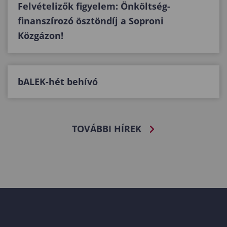
Felvételizők figyelem: Önköltség-
finanszírozó ösztöndíj a Soproni
Közgázon!
bALEK-hét behívó
TOVÁBBI HÍREK