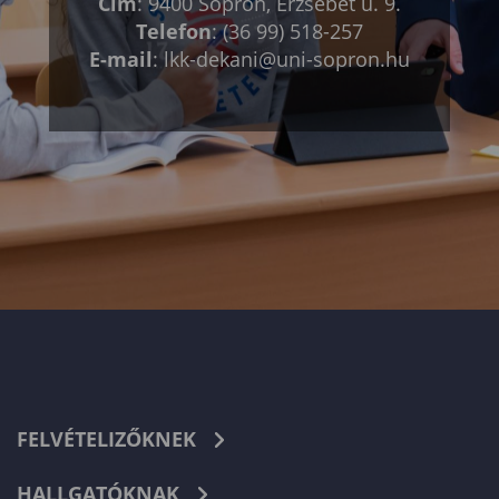
Cím
: 9400 Sopron, Erzsébet u. 9.
Telefon
: (36 99) 518-257
E-mail
:
lkk-dekani@uni-sopron.hu
FELVÉTELIZŐKNEK
HALLGATÓKNAK