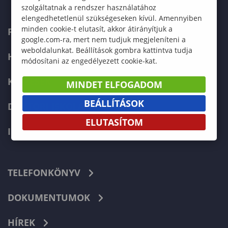
szolgáltatnak a rendszer használatához
elengedhetetlenül szükségeseken kívül. Amennyiben
minden cookie-t elutasít, akkor átirányítjuk a
FELVÉTELIZŐKNEK
google.com-ra, mert nem tudjuk megjeleníteni a
weboldalunkat. Beállítások gombra kattintva tudja
HALLGATÓKNAK
módosítani az engedélyezett cookie-kat.
KÉPZÉSEK
MINDET ELFOGADOM
BEÁLLÍTÁSOK
DOKTORI ISKOLA
ELUTASÍTOM
INTERNATIONAL
TELEFONKÖNYV
DOKUMENTUMOK
HÍREK