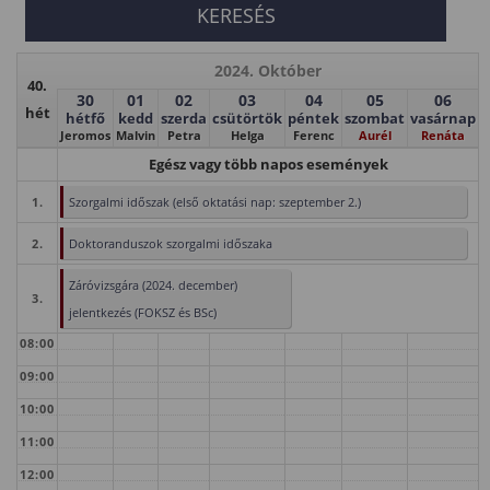
2024. Október
40.
30
01
02
03
04
05
06
hét
hétfő
kedd
szerda
csütörtök
péntek
szombat
vasárnap
Jeromos
Malvin
Petra
Helga
Ferenc
Aurél
Renáta
Egész vagy több napos események
1.
Szorgalmi időszak (első oktatási nap: szeptember 2.)
2.
Doktoranduszok szorgalmi időszaka
Záróvizsgára (2024. december)
3.
jelentkezés (FOKSZ és BSc)
08:00
09:00
10:00
11:00
12:00