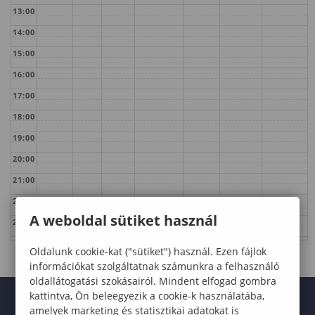
13:00
14:00
15:00
16:00
17:00
18:00
19:00
20:00
21:00
22:00
A weboldal sütiket használ
23:00
Oldalunk cookie-kat ("sütiket") használ. Ezen fájlok
információkat szolgáltatnak számunkra a felhasználó
oldallátogatási szokásairól. Mindent elfogad gombra
kattintva, Ön beleegyezik a cookie-k használatába,
amelyek marketing és statisztikai adatokat is