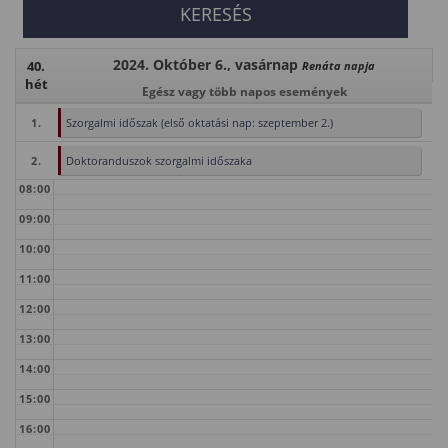
2024. Október 6., vasárnap
40.
Renáta napja
hét
Egész vagy több napos események
1.
Szorgalmi időszak (első oktatási nap: szeptember 2.)
2.
Doktoranduszok szorgalmi időszaka
08:00
09:00
10:00
11:00
12:00
13:00
14:00
15:00
16:00