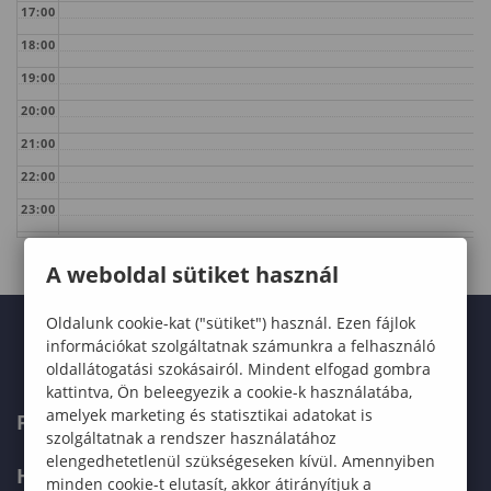
17:00
18:00
19:00
20:00
21:00
22:00
23:00
A weboldal sütiket használ
Oldalunk cookie-kat ("sütiket") használ. Ezen fájlok
információkat szolgáltatnak számunkra a felhasználó
oldallátogatási szokásairól. Mindent elfogad gombra
kattintva, Ön beleegyezik a cookie-k használatába,
amelyek marketing és statisztikai adatokat is
FELVÉTELIZŐKNEK
szolgáltatnak a rendszer használatához
elengedhetetlenül szükségeseken kívül. Amennyiben
HALLGATÓKNAK
minden cookie-t elutasít, akkor átirányítjuk a