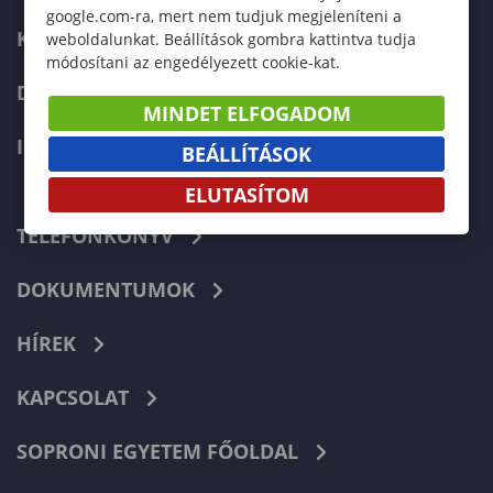
google.com-ra, mert nem tudjuk megjeleníteni a
KÉPZÉSEK
weboldalunkat. Beállítások gombra kattintva tudja
módosítani az engedélyezett cookie-kat.
DOKTORI ISKOLA
MINDET ELFOGADOM
INTERNATIONAL
BEÁLLÍTÁSOK
ELUTASÍTOM
TELEFONKÖNYV
DOKUMENTUMOK
HÍREK
KAPCSOLAT
SOPRONI EGYETEM FŐOLDAL