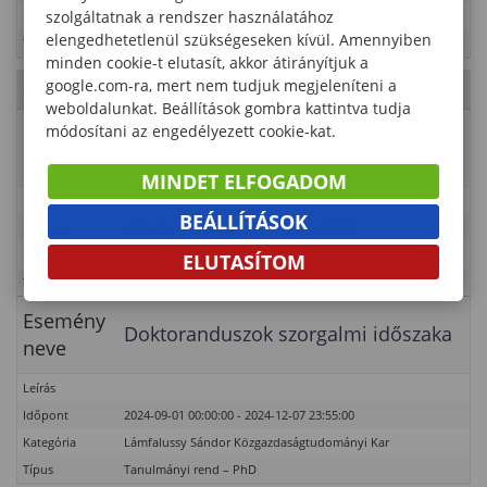
szolgáltatnak a rendszer használatához
Kategória
Lámfalussy Sándor Közgazdaságtudományi Kar
elengedhetetlenül szükségeseken kívül. Amennyiben
Típus
Tanulmányi rend
minden cookie-t elutasít, akkor átirányítjuk a
google.com-ra, mert nem tudjuk megjeleníteni a
2024. Október 4., péntek
- 40. hét
weboldalunkat. Beállítások gombra kattintva tudja
módosítani az engedélyezett cookie-kat.
Esemény
Szorgalmi időszak (első oktatási nap:
neve
szeptember 2.)
MINDET ELFOGADOM
Leírás
BEÁLLÍTÁSOK
Időpont
2024-08-26 00:00:00 - 2024-12-07 01:00:00
Kategória
Lámfalussy Sándor Közgazdaságtudományi Kar
ELUTASÍTOM
Típus
Tanulmányi rend
Esemény
Doktoranduszok szorgalmi időszaka
neve
Leírás
Időpont
2024-09-01 00:00:00 - 2024-12-07 23:55:00
Kategória
Lámfalussy Sándor Közgazdaságtudományi Kar
Típus
Tanulmányi rend – PhD