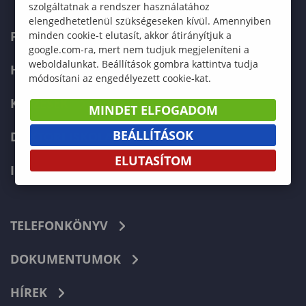
szolgáltatnak a rendszer használatához
elengedhetetlenül szükségeseken kívül. Amennyiben
FELVÉTELIZŐKNEK
minden cookie-t elutasít, akkor átirányítjuk a
google.com-ra, mert nem tudjuk megjeleníteni a
weboldalunkat. Beállítások gombra kattintva tudja
HALLGATÓKNAK
módosítani az engedélyezett cookie-kat.
KÉPZÉSEK
MINDET ELFOGADOM
BEÁLLÍTÁSOK
DOKTORI ISKOLA
ELUTASÍTOM
INTERNATIONAL
TELEFONKÖNYV
DOKUMENTUMOK
HÍREK