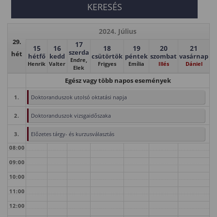
2024. Július
29.
17
15
16
18
19
20
21
szerda
hét
hétfő
kedd
csütörtök
péntek
szombat
vasárnap
Endre,
Henrik
Valter
Frigyes
Emília
Illés
Dániel
Elek
Egész vagy több napos események
1.
Doktoranduszok utolsó oktatási napja
2.
Doktoranduszok vizsgaidőszaka
3.
Előzetes tárgy- és kurzusválasztás
08:00
09:00
10:00
11:00
12:00