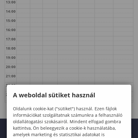
13:00
14:00
15:00
16:00
17:00
18:00
19:00
20:00
21:00
22:00
A weboldal sütiket használ
23:00
Oldalunk cookie-kat ("sütiket") használ. Ezen fájlok
információkat szolgáltatnak számunkra a felhasználó
oldallátogatási szokásairól. Mindent elfogad gombra
kattintva, Ön beleegyezik a cookie-k használatába,
amelyek marketing és statisztikai adatokat is