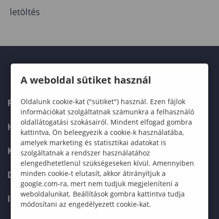
letöltés
A weboldal sütiket használ
Oldalunk cookie-kat ("sütiket") használ. Ezen fájlok
FELVÉTELIZŐKNEK
információkat szolgáltatnak számunkra a felhasználó
oldallátogatási szokásairól. Mindent elfogad gombra
HALLGATÓKNAK
kattintva, Ön beleegyezik a cookie-k használatába,
amelyek marketing és statisztikai adatokat is
KÉPZÉSEK
szolgáltatnak a rendszer használatához
elengedhetetlenül szükségeseken kívül. Amennyiben
minden cookie-t elutasít, akkor átirányítjuk a
DOKTORI ISKOLA
google.com-ra, mert nem tudjuk megjeleníteni a
weboldalunkat. Beállítások gombra kattintva tudja
INTERNATIONAL
módosítani az engedélyezett cookie-kat.