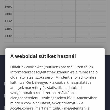
19:00
20:00
21:00
22:00
23:00
A weboldal sütiket használ
Oldalunk cookie-kat ("sütiket") használ. Ezen fájlok
információkat szolgáltatnak számunkra a felhasználó
oldallátogatási szokásairól. Mindent elfogad gombra
kattintva, Ön beleegyezik a cookie-k használatába,
FELVÉTELIZŐKNEK
amelyek marketing és statisztikai adatokat is
szolgáltatnak a rendszer használatához
HALLGATÓKNAK
elengedhetetlenül szükségeseken kívül. Amennyiben
minden cookie-t elutasít, akkor átirányítjuk a
KÉPZÉSEK
google.com-ra, mert nem tudjuk megjeleníteni a