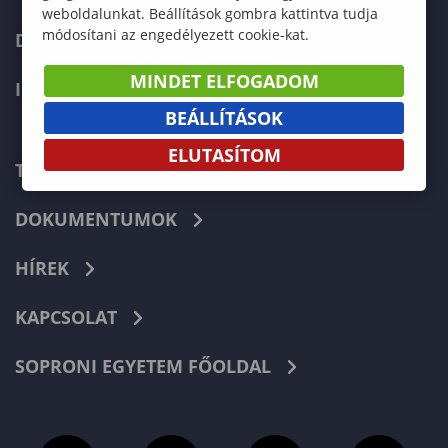
weboldalunkat. Beállítások gombra kattintva tudja
módosítani az engedélyezett cookie-kat.
DOKTORI ISKOLA
MINDET ELFOGADOM
INTERNATIONAL
BEÁLLÍTÁSOK
ELUTASÍTOM
TELEFONKÖNYV
DOKUMENTUMOK
HÍREK
KAPCSOLAT
SOPRONI EGYETEM FŐOLDAL