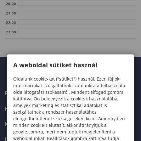
20:00
21:00
22:00
23:00
A weboldal sütiket használ
Oldalunk cookie-kat ("sütiket") használ. Ezen fájlok
információkat szolgáltatnak számunkra a felhasználó
oldallátogatási szokásairól. Mindent elfogad gombra
FELVÉTELIZŐKNEK
kattintva, Ön beleegyezik a cookie-k használatába,
amelyek marketing és statisztikai adatokat is
HALLGATÓKNAK
szolgáltatnak a rendszer használatához
elengedhetetlenül szükségeseken kívül. Amennyiben
KÉPZÉSEK
minden cookie-t elutasít, akkor átirányítjuk a
google.com-ra, mert nem tudjuk megjeleníteni a
weboldalunkat. Beállítások gombra kattintva tudja
DOKTORI ISKOLA