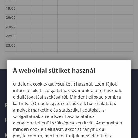
19:00
20:00
21:00
22:00
23:00
A weboldal sütiket használ
Oldalunk cookie-kat ("sütiket") használ. Ezen fájlok
információkat szolgáltatnak számunkra a felhasználó
oldallátogatási szokásairól. Mindent elfogad gombra
kattintva, Ön beleegyezik a cookie-k használatába,
FELVÉTELIZŐKNEK
amelyek marketing és statisztikai adatokat is
szolgáltatnak a rendszer használatához
HALLGATÓKNAK
elengedhetetlenül szükségeseken kívül. Amennyiben
minden cookie-t elutasít, akkor átirányítjuk a
KÉPZÉSEK
google.com-ra, mert nem tudjuk megjeleníteni a