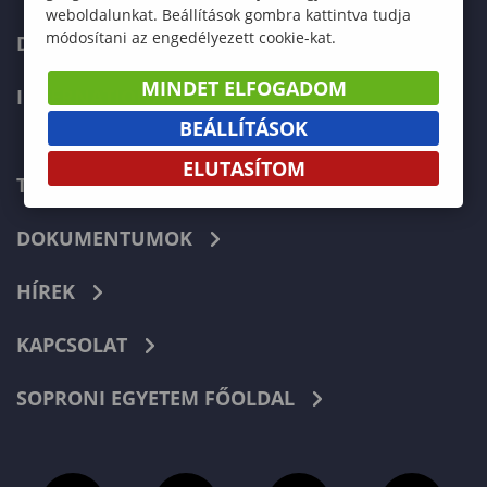
weboldalunkat. Beállítások gombra kattintva tudja
módosítani az engedélyezett cookie-kat.
DOKTORI ISKOLA
MINDET ELFOGADOM
INTERNATIONAL
BEÁLLÍTÁSOK
ELUTASÍTOM
TELEFONKÖNYV
DOKUMENTUMOK
HÍREK
KAPCSOLAT
SOPRONI EGYETEM FŐOLDAL