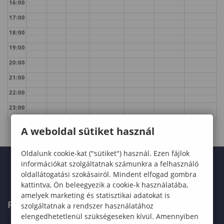
16:00
17:00
18:00
19:00
20:00
21:00
22:00
23:00
A weboldal sütiket használ
Oldalunk cookie-kat ("sütiket") használ. Ezen fájlok
információkat szolgáltatnak számunkra a felhasználó
oldallátogatási szokásairól. Mindent elfogad gombra
kattintva, Ön beleegyezik a cookie-k használatába,
amelyek marketing és statisztikai adatokat is
FELVÉTELIZŐKNEK
szolgáltatnak a rendszer használatához
elengedhetetlenül szükségeseken kívül. Amennyiben