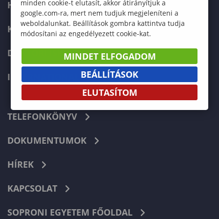
minden cookie-t elutasít, akkor átirányítjuk a
HALLGATÓKNAK
google.com-ra, mert nem tudjuk megjeleníteni a
weboldalunkat. Beállítások gombra kattintva tudja
KÉPZÉSEK
módosítani az engedélyezett cookie-kat.
DOKTORI ISKOLA
MINDET ELFOGADOM
BEÁLLÍTÁSOK
INTERNATIONAL
ELUTASÍTOM
TELEFONKÖNYV
DOKUMENTUMOK
HÍREK
KAPCSOLAT
SOPRONI EGYETEM FŐOLDAL