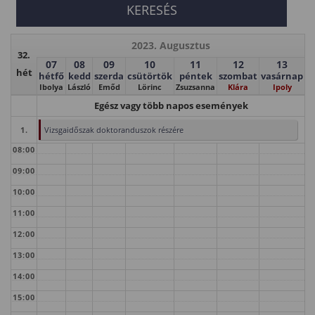
2023. Augusztus
32.
07
08
09
10
11
12
13
hét
hétfő
kedd
szerda
csütörtök
péntek
szombat
vasárnap
Ibolya
László
Emőd
Lörinc
Zsuzsanna
Klára
Ipoly
Egész vagy több napos események
1.
Vizsgaidőszak doktoranduszok részére
08:00
09:00
10:00
11:00
12:00
13:00
14:00
15:00