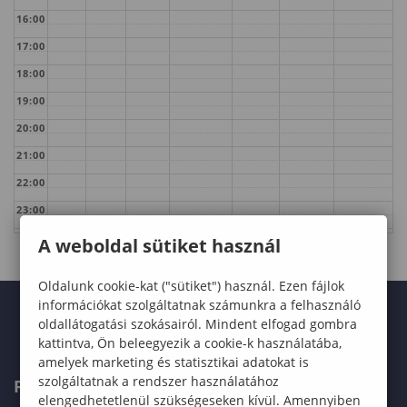
16:00
17:00
18:00
19:00
20:00
21:00
22:00
23:00
A weboldal sütiket használ
Oldalunk cookie-kat ("sütiket") használ. Ezen fájlok
információkat szolgáltatnak számunkra a felhasználó
oldallátogatási szokásairól. Mindent elfogad gombra
kattintva, Ön beleegyezik a cookie-k használatába,
amelyek marketing és statisztikai adatokat is
szolgáltatnak a rendszer használatához
FELVÉTELIZŐKNEK
elengedhetetlenül szükségeseken kívül. Amennyiben