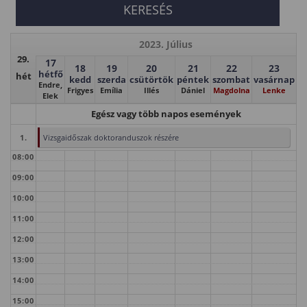
2023. Július
29.
17
18
19
20
21
22
23
hétfő
hét
kedd
szerda
csütörtök
péntek
szombat
vasárnap
Endre,
Frigyes
Emília
Illés
Dániel
Magdolna
Lenke
Elek
Egész vagy több napos események
1.
Vizsgaidőszak doktoranduszok részére
08:00
09:00
10:00
11:00
12:00
13:00
14:00
15:00