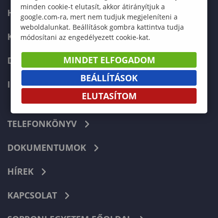
minden cookie-t elutasít, akkor átirányítjuk a
HALLGATÓKNAK
google.com-ra, mert nem tudjuk megjeleníteni a
weboldalunkat. Beállítások gombra kattintva tudja
KÉPZÉSEK
módosítani az engedélyezett cookie-kat.
MINDET ELFOGADOM
DOKTORI ISKOLA
BEÁLLÍTÁSOK
INTERNATIONAL
ELUTASÍTOM
TELEFONKÖNYV
DOKUMENTUMOK
HÍREK
KAPCSOLAT