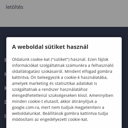
letöltés
A weboldal sütiket használ
Oldalunk cookie-kat ("sütiket") használ. Ezen fájlok
FELVÉTELIZŐKNEK
információkat szolgáltatnak számunkra a felhasználó
oldallátogatási szokásairól. Mindent elfogad gombra
HALLGATÓKNAK
kattintva, Ön beleegyezik a cookie-k használatába,
amelyek marketing és statisztikai adatokat is
KÉPZÉSEK
szolgáltatnak a rendszer használatához
elengedhetetlenül szükségeseken kívül. Amennyiben
minden cookie-t elutasít, akkor átirányítjuk a
DOKTORI ISKOLA
google.com-ra, mert nem tudjuk megjeleníteni a
weboldalunkat. Beállítások gombra kattintva tudja
INTERNATIONAL
módosítani az engedélyezett cookie-kat.