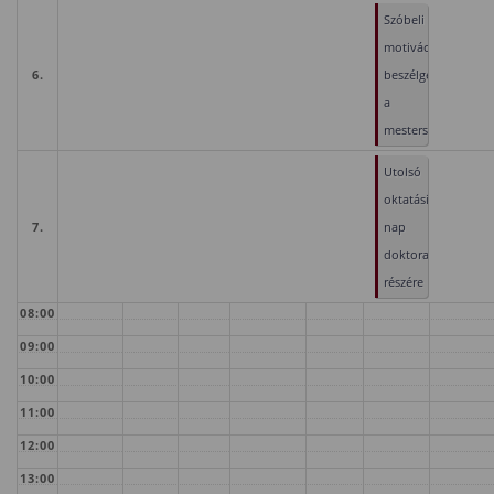
Szóbeli
motivációs
6.
beszélgetés
a
mesterszakokra
Utolsó
oktatási
7.
nap
doktoranduszok
részére
08:00
09:00
10:00
11:00
12:00
13:00