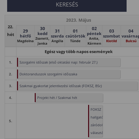
2023. Május
22.
30
02
29
31
01
03
04
kedd
péntek
hét
hétfő
szerda
csütörtök
szombat
vasárna
Zsanett,
Anita,
Magdolna
Angéla
Tünde
Klotild
Bulcsú
Janka
Kármen
Egész vagy több napos események
1.
Szorgalmi időszak (első oktatási nap: február 27.)
2.
Doktoranduszok szorgalmi időszaka
3.
Szakmai gyakorlat jelentkezési időszak (FOKSZ, BSc)
4.
Projekt hét / Szakmai hét
FOKSZ
hallgatók
5.
záródolgozattéma-
választása