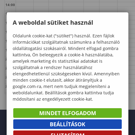
14:00
15:00
A weboldal sütiket használ
16:00
17:00
Oldalunk cookie-kat ("sütiket") használ. Ezen fájlok
18:00
információkat szolgáltatnak számunkra a felhasználó
oldallátogatási szokásairól. Mindent elfogad gombra
19:00
kattintva, Ön beleegyezik a cookie-k használatába,
20:00
amelyek marketing és statisztikai adatokat is
szolgáltatnak a rendszer használatához
21:00
elengedhetetlenül szükségeseken kívül. Amennyiben
22:00
minden cookie-t elutasít, akkor átirányítjuk a
google.com-ra, mert nem tudjuk megjeleníteni a
23:00
weboldalunkat. Beállítások gombra kattintva tudja
módosítani az engedélyezett cookie-kat.
MINDET ELFOGADOM
BEÁLLÍTÁSOK