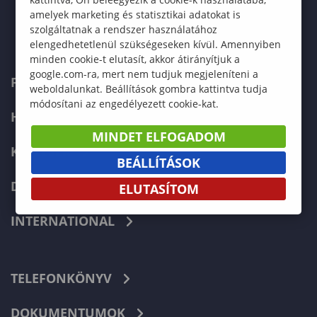
amelyek marketing és statisztikai adatokat is
szolgáltatnak a rendszer használatához
elengedhetetlenül szükségeseken kívül. Amennyiben
minden cookie-t elutasít, akkor átirányítjuk a
google.com-ra, mert nem tudjuk megjeleníteni a
FELVÉTELIZŐKNEK
weboldalunkat. Beállítások gombra kattintva tudja
módosítani az engedélyezett cookie-kat.
HALLGATÓKNAK
MINDET ELFOGADOM
KÉPZÉSEK
BEÁLLÍTÁSOK
DOKTORI ISKOLA
ELUTASÍTOM
INTERNATIONAL
TELEFONKÖNYV
DOKUMENTUMOK