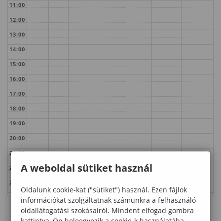
11:00
12:00
13:00
14:00
15:00
16:00
17:00
18:00
19:00
20:00
21:00
A weboldal sütiket használ
22:00
23:00
Oldalunk cookie-kat ("sütiket") használ. Ezen fájlok
információkat szolgáltatnak számunkra a felhasználó
oldallátogatási szokásairól. Mindent elfogad gombra
kattintva, Ön beleegyezik a cookie-k használatába,