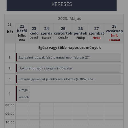
2023. Május
21.
22
28
23
24
25
26
27
hétfő
vasárnap
hét
kedd
szerda
csütörtök
péntek
szombat
Júlia,
Emil,
Dezső
Eszter
Orbán
Fülöp
Hella
Rita
Csanád
Egész vagy több napos események
1.
Szorgalmi időszak (első oktatási nap: február 27.)
2.
Doktoranduszok szorgalmi időszaka
3.
Szakmai gyakorlat jelentkezési időszak (FOKSZ, BSc)
Vizsgajelentkezés
4.
kezdete
08:00
09:00
10:00