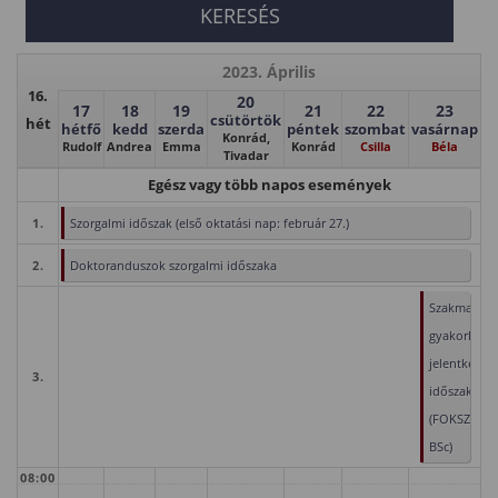
2023. Április
16.
20
17
18
19
21
22
23
csütörtök
hét
hétfő
kedd
szerda
péntek
szombat
vasárnap
Konrád,
Rudolf
Andrea
Emma
Konrád
Csilla
Béla
Tivadar
Egész vagy több napos események
1.
Szorgalmi időszak (első oktatási nap: február 27.)
2.
Doktoranduszok szorgalmi időszaka
Szakmai
gyakorlat
jelentkezési
3.
időszak
(FOKSZ,
BSc)
08:00