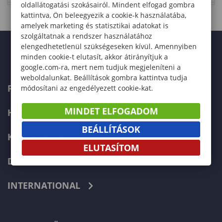
oldallátogatási szokásairól. Mindent elfogad gombra
kattintva, Ön beleegyezik a cookie-k használatába,
amelyek marketing és statisztikai adatokat is
szolgáltatnak a rendszer használatához
elengedhetetlenül szükségeseken kívül. Amennyiben
minden cookie-t elutasít, akkor átirányítjuk a
google.com-ra, mert nem tudjuk megjeleníteni a
weboldalunkat. Beállítások gombra kattintva tudja
FELVÉTELIZŐKNEK
módosítani az engedélyezett cookie-kat.
MINDET ELFOGADOM
HALLGATÓKNAK
BEÁLLÍTÁSOK
KÉPZÉSEK
ELUTASÍTOM
DOKTORI ISKOLA
INTERNATIONAL