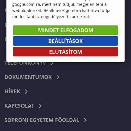
google.com-ra, mert nem tudjuk megjeleníteni a
KÉPZÉSEK
weboldalunkat. Beállítások gombra kattintva tudja
módosítani az engedélyezett cookie-kat.
DOKTORI ISKOLA
MINDET ELFOGADOM
INTERNATIONAL
BEÁLLÍTÁSOK
ELUTASÍTOM
TELEFONKÖNYV
DOKUMENTUMOK
HÍREK
KAPCSOLAT
SOPRONI EGYETEM FŐOLDAL