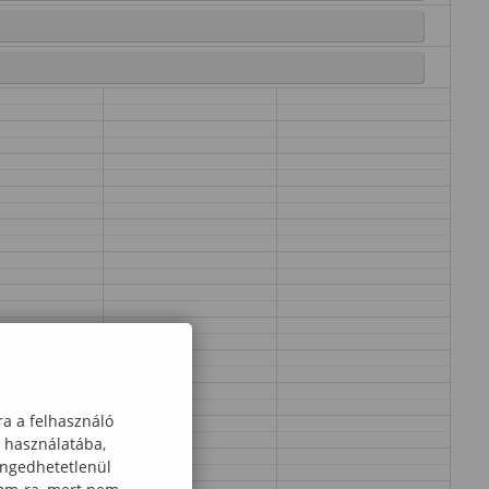
ra a felhasználó
k használatába,
engedhetetlenül