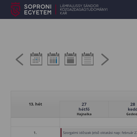
13. hét
27
28
hétfő
ked
Hajnalka
Gede
1.
Szorgalmi időszak (első oktatási nap: február 27