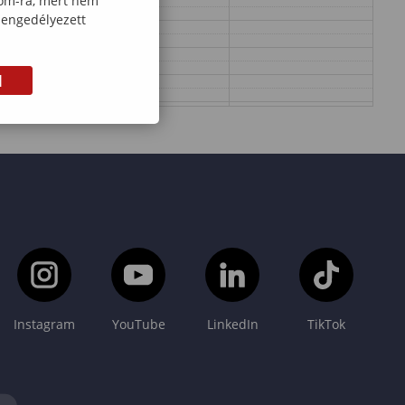
com-ra, mert nem
 engedélyezett
M
Instagram
YouTube
LinkedIn
TikTok