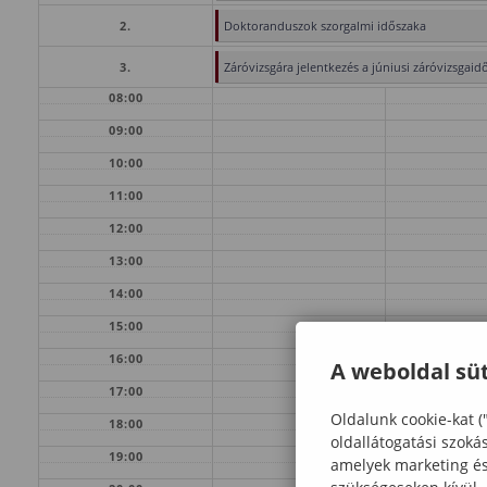
2.
Doktoranduszok szorgalmi időszaka
3.
Záróvizsgára jelentkezés a júniusi záróvizsgaid
08:00
09:00
10:00
11:00
12:00
13:00
14:00
15:00
16:00
A weboldal süt
17:00
Oldalunk cookie-kat (
18:00
oldallátogatási szoká
19:00
amelyek marketing és 