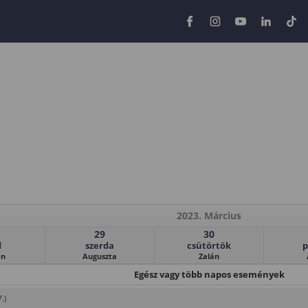
2023. Március
29
30
d
szerda
csütörtök
p
on
Auguszta
Zalán
Egész vagy több napos események
.)