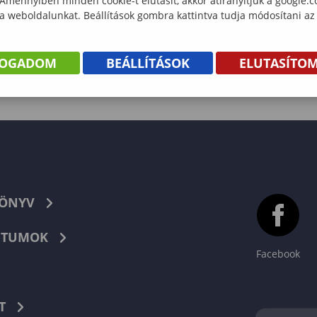
 Amennyiben minden cookie-t elutasít, akkor átirányítjuk a google.
 a weboldalunkat. Beállítások gombra kattintva tudja módosítani az
FOGADOM
BEÁLLÍTÁSOK
ELUTASÍTO
KÖNYV
TUMOK
Facebook
T