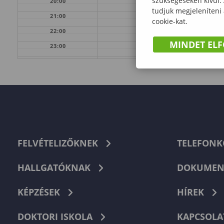
szükségeseken kívül.
20:00
tudjuk megjeleníteni
21:00
cookie-kat.
22:00
MINDET EL
23:00
FELVÉTELIZŐKNEK
TELEFON
HALLGATÓKNAK
DOKUMEN
KÉPZÉSEK
HÍREK
DOKTORI ISKOLA
KAPCSOLA