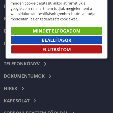
minden cookie-t elutasít, akkor átirányítjuk a
HALLGATÓKNAK
google.com-ra, mert nem tudjuk megjeleníteni a
weboldalunkat. Beállítások gombra kattintva tudja
KÉPZÉSEK
módosítani az engedélyezett cookie-kat.
DOKTORI ISKOLA
MINDET ELFOGADOM
BEÁLLÍTÁSOK
INTERNATIONAL
ELUTASÍTOM
TELEFONKÖNYV
DOKUMENTUMOK
HÍREK
KAPCSOLAT