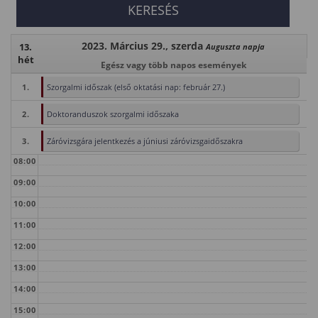
2023. Március 29., szerda
13.
Auguszta napja
hét
Egész vagy több napos események
1.
Szorgalmi időszak (első oktatási nap: február 27.)
2.
Doktoranduszok szorgalmi időszaka
3.
Záróvizsgára jelentkezés a júniusi záróvizsgaidőszakra
08:00
09:00
10:00
11:00
12:00
13:00
14:00
15:00