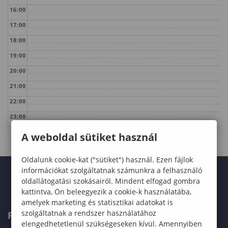
16:00
17:00
18:00
19:00
20:00
21:00
22:00
23:00
A weboldal sütiket használ
Oldalunk cookie-kat ("sütiket") használ. Ezen fájlok
információkat szolgáltatnak számunkra a felhasználó
oldallátogatási szokásairól. Mindent elfogad gombra
kattintva, Ön beleegyezik a cookie-k használatába,
amelyek marketing és statisztikai adatokat is
szolgáltatnak a rendszer használatához
FELVÉTELIZŐKNEK
elengedhetetlenül szükségeseken kívül. Amennyiben