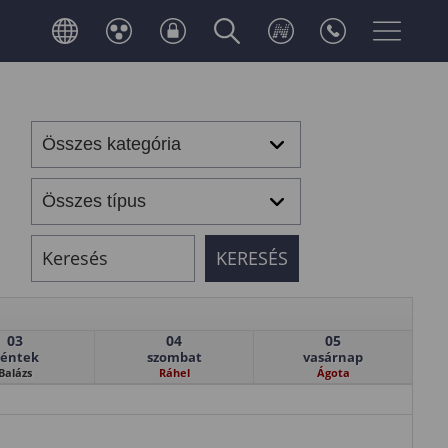
03
04
05
éntek
szombat
vasárnap
Balázs
Ráhel
Ágota