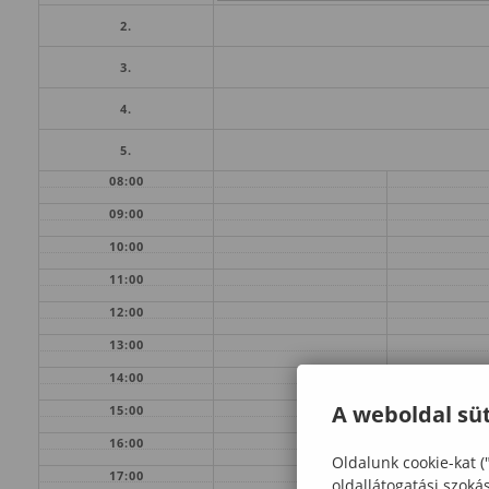
2.
3.
4.
5.
08:00
09:00
10:00
11:00
12:00
13:00
14:00
A weboldal süt
15:00
16:00
Oldalunk cookie-kat (
17:00
oldallátogatási szoká