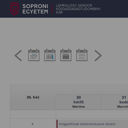
05. hét
30
31
hétfő
ked
Martina
Marcel
1.
Vizsgaidőszak doktoranduszok részére