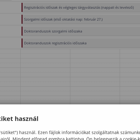
Regisztrációs időszak és végleges tárgyválasztás (nappali és levelező)
Szorgalmi időszak (első oktatási nap: február 27.)
Doktoranduszok szorgalmi időszaka
Doktoranduszok regisztrációs időszaka
iket használ
"sütiket") használ. Ezen fájlok információkat szolgáltatnak számunk
sairól. Mindent elfogad gombra kattintva, Ön beleegyezik a cookie-