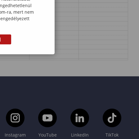
engedhetetlenül
com-ra, mert nem
 engedélyezett
M
Instagram
YouTube
LinkedIn
TikTok