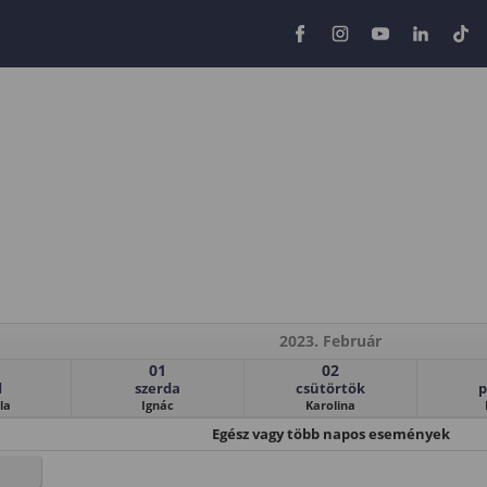
2023. Február
01
02
d
szerda
csütörtök
p
la
Ignác
Karolina
Egész vagy több napos események