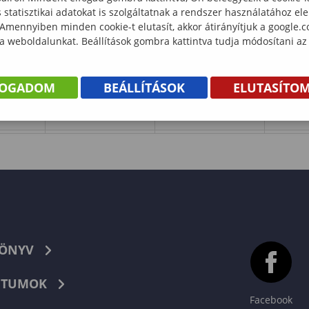
statisztikai adatokat is szolgáltatnak a rendszer használatához el
 Amennyiben minden cookie-t elutasít, akkor átirányítjuk a google.
 a weboldalunkat. Beállítások gombra kattintva tudja módosítani az
FOGADOM
BEÁLLÍTÁSOK
ELUTASÍTO
KÖNYV
TUMOK
Facebook