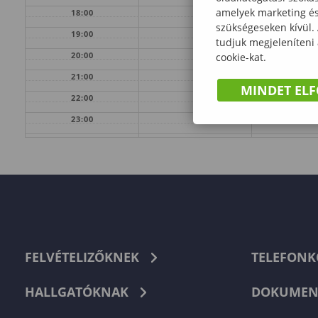
amelyek marketing és 
18:00
szükségeseken kívül.
19:00
tudjuk megjeleníteni
20:00
cookie-kat.
21:00
MINDET EL
22:00
23:00
FELVÉTELIZŐKNEK
TELEFON
HALLGATÓKNAK
DOKUMEN