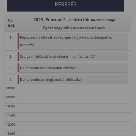
2023. Február 2., csütörtök
05.
Karolina napja
hét
Egész vagy több napos események
1.
Regisztrációs időszak és végleges tárgyválasztás (nappali és
levelező)
2.
Szorgalmi időszak (első oktatási nap: február 27.)
3.
Doktoranduszok szorgalmi időszaka
4.
Doktoranduszok regisztrációs időszaka
08:00
09:00
10:00
11:00
12:00
13:00