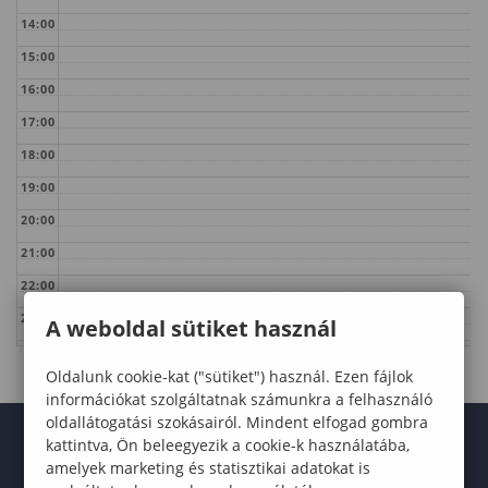
14:00
15:00
16:00
17:00
18:00
19:00
20:00
21:00
22:00
23:00
A weboldal sütiket használ
Oldalunk cookie-kat ("sütiket") használ. Ezen fájlok
információkat szolgáltatnak számunkra a felhasználó
oldallátogatási szokásairól. Mindent elfogad gombra
kattintva, Ön beleegyezik a cookie-k használatába,
amelyek marketing és statisztikai adatokat is