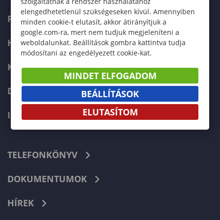
szolgáltatnak a rendszer használatához
elengedhetetlenül szükségeseken kívül. Amennyiben
FELVÉTELIZŐKNEK
minden cookie-t elutasít, akkor átirányítjuk a
google.com-ra, mert nem tudjuk megjeleníteni a
HALLGATÓKNAK
weboldalunkat. Beállítások gombra kattintva tudja
módosítani az engedélyezett cookie-kat.
KÉPZÉSEK
MINDET ELFOGADOM
DOKTORI ISKOLA
BEÁLLÍTÁSOK
ELUTASÍTOM
INTERNATIONAL
TELEFONKÖNYV
DOKUMENTUMOK
HÍREK