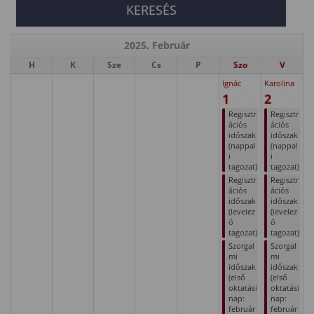
2025. Február
H
K
Sze
Cs
P
Szo
V
Ignác
Karolina
1
2
Regisztr
Regisztr
ációs
ációs
időszak
időszak
(nappal
(nappal
i
i
tagozat)
tagozat)
Regisztr
Regisztr
ációs
ációs
időszak
időszak
(levelez
(levelez
ő
ő
tagozat)
tagozat)
Szorgal
Szorgal
mi
mi
időszak
időszak
(első
(első
oktatási
oktatási
nap:
nap:
február
február