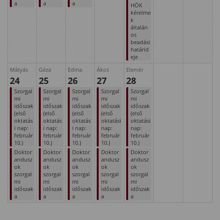
a
a
a
HÖK
kérelme
k
általán
os
beadási
határid
eje
Mátyás
Géza
Edina
Ákos
Elemér
24
25
26
27
28
Szorgal
Szorgal
Szorgal
Szorgal
Szorgal
mi
mi
mi
mi
mi
időszak
időszak
időszak
időszak
időszak
(első
(első
(első
(első
(első
oktatás
oktatás
oktatás
oktatási
oktatási
i nap:
i nap:
i nap:
nap:
nap:
február
február
február
február
február
10.)
10.)
10.)
10.)
10.)
Doktor
Doktor
Doktor
Doktor
Doktor
andusz
andusz
andusz
andusz
andusz
ok
ok
ok
ok
ok
szorgal
szorgal
szorgal
szorgal
szorgal
mi
mi
mi
mi
mi
időszak
időszak
időszak
időszak
időszak
a
a
a
a
a