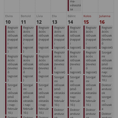
ma-
választá
sa
Elvira
Bertold
Lívia
Ella
Bálint
Kolos
Julianna
10
11
12
13
14
15
16
Regisztr
Regisztr
Regisztr
Regisztr
Regisztr
Regisztr
Regisztr
ációs
ációs
ációs
ációs
ációs
ációs
ációs
időszak
időszak
időszak
időszak
időszak
időszak
időszak
(nappal
(nappal
(nappal
(nappal
(nappal
(nappal
(levelez
i
i
i
i
i
i
ő
tagozat
tagozat
tagozat
tagozat)
tagozat)
tagozat)
tagozat)
)
)
)
Regisztr
Regisztr
Regisztr
Szorgal
Regisztr
Regisztr
Regisztr
ációs
ációs
ációs
mi
ációs
ációs
ációs
időszak
időszak
időszak
időszak
időszak
időszak
időszak
(levelez
(levelez
(levelez
(első
(levelez
(levelez
(levelez
ő
ő
ő
oktatási
ő
ő
ő
tagozat)
tagozat)
tagozat)
nap:
tagozat
tagozat
tagozat
február
Szorgal
Szorgal
Szorgal
)
)
)
10.)
mi
mi
mi
Szorgal
Szorgal
Szorgal
időszak
időszak
időszak
Doktor
mi
mi
mi
(első
(első
(első
andusz
időszak
időszak
időszak
oktatási
oktatási
oktatási
ok
(első
(első
(első
nap:
nap:
nap:
szorgal
oktatás
oktatás
oktatás
február
február
február
mi
i nap:
i nap:
i nap:
10.)
10.)
10.)
időszak
február
február
február
a
Doktor
Doktor
Doktor
10.)
10.)
10.)
andusz
andusz
andusz
Doktor
Doktor
Doktor
Doktor
ok
ok
ok
andusz