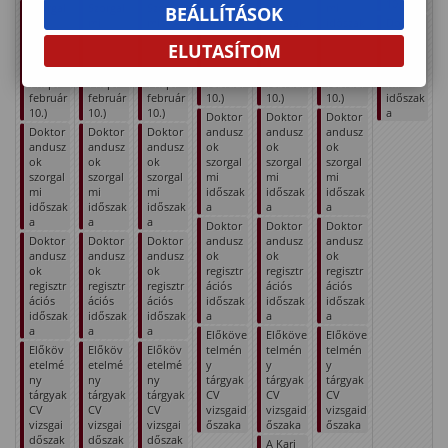
10.)
Szorgal
Szorgal
Szorgal
mi
mi
mi
BEÁLLÍTÁSOK
mi
mi
mi
időszak
időszak
időszak
Doktor
időszak
időszak
időszak
(első
(első
(első
andusz
ELUTASÍTOM
(első
(első
(első
oktatási
oktatási
oktatási
ok
oktatás
oktatás
oktatás
nap:
nap:
nap:
szorgal
i nap:
i nap:
i nap:
február
február
február
mi
február
február
február
10.)
10.)
10.)
időszak
10.)
10.)
10.)
a
Doktor
Doktor
Doktor
Doktor
Doktor
Doktor
andusz
andusz
andusz
andusz
andusz
andusz
ok
ok
ok
ok
ok
ok
szorgal
szorgal
szorgal
szorgal
szorgal
szorgal
mi
mi
mi
mi
mi
mi
időszak
időszak
időszak
időszak
időszak
időszak
a
a
a
a
a
a
Doktor
Doktor
Doktor
Doktor
Doktor
Doktor
andusz
andusz
andusz
andusz
andusz
andusz
ok
ok
ok
ok
ok
ok
regisztr
regisztr
regisztr
regisztr
regisztr
regisztr
ációs
ációs
ációs
ációs
ációs
ációs
időszak
időszak
időszak
időszak
időszak
időszak
a
a
a
a
a
a
Előköve
Előköve
Előköve
Előköv
Előköv
Előköv
telmén
telmén
telmén
etelmé
etelmé
etelmé
y
y
y
ny
ny
ny
tárgyak
tárgyak
tárgyak
tárgyak
tárgyak
tárgyak
CV
CV
CV
CV
CV
CV
vizsgaid
vizsgaid
vizsgaid
vizsgai
vizsgai
vizsgai
őszaka
őszaka
őszaka
dőszak
dőszak
dőszak
A Kari