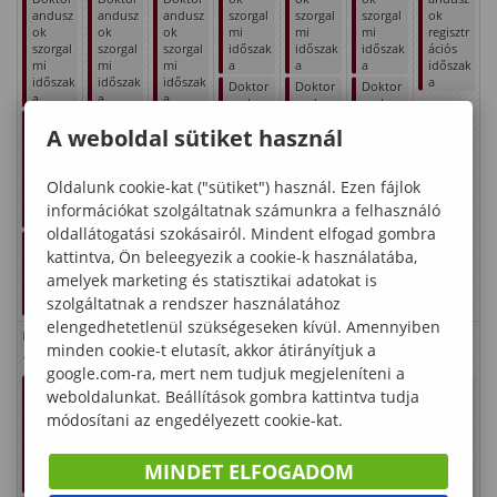
andusz
andusz
andusz
szorgal
szorgal
szorgal
ok
ok
ok
ok
mi
mi
mi
regisztr
szorgal
szorgal
szorgal
időszak
időszak
időszak
ációs
mi
mi
mi
a
a
a
időszak
időszak
időszak
időszak
a
Doktor
Doktor
Doktor
a
a
a
andusz
andusz
andusz
Doktor
Doktor
Doktor
ok
ok
ok
A weboldal sütiket használ
andusz
andusz
andusz
regisztr
regisztr
regisztr
ok
ok
ok
ációs
ációs
ációs
regisztr
regisztr
regisztr
időszak
időszak
időszak
Oldalunk cookie-kat ("sütiket") használ. Ezen fájlok
ációs
ációs
ációs
a
a
a
időszak
időszak
időszak
információkat szolgáltatnak számunkra a felhasználó
a
a
a
oldallátogatási szokásairól. Mindent elfogad gombra
Doktor
kattintva, Ön beleegyezik a cookie-k használatába,
andusz
ok első
amelyek marketing és statisztikai adatokat is
oktatás
szolgáltatnak a rendszer használatához
i napja
elengedhetetlenül szükségeseken kívül. Amennyiben
Donát
Bernadett
Zsuzsanna
Álmos
Eleonóra
Gerzson
Alfréd
minden cookie-t elutasít, akkor átirányítjuk a
17
18
19
20
21
22
23
google.com-ra, mert nem tudjuk megjeleníteni a
Regisztr
Regisztr
Regisztr
Regisztr
Regisztr
Regisztr
Szorgal
weboldalunkat. Beállítások gombra kattintva tudja
ációs
ációs
ációs
ációs
ációs
ációs
mi
időszak
módosítani az engedélyezett cookie-kat.
időszak
időszak
időszak
időszak
időszak
időszak
(levelez
(levelez
(levelez
(levelez
(levelez
(levelez
(első
ő
ő
ő
ő
ő
ő
oktatási
MINDET ELFOGADOM
tagozat
tagozat
tagozat
tagozat)
tagozat)
tagozat)
nap:
)
)
)
február
Szorgal
Szorgal
Szorgal