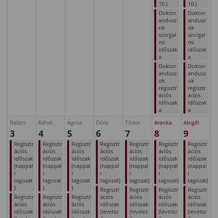
10.)
10.)
Doktor
Doktor
andusz
andusz
ok
ok
szorgal
szorgal
mi
mi
időszak
időszak
a
a
Doktor
Doktor
andusz
andusz
ok
ok
regisztr
regisztr
ációs
ációs
időszak
időszak
a
a
Balázs
Ráhel
Ágota
Dóra
Tódor
Aranka
Abigél
3
4
5
6
7
8
9
Regisztr
Regisztr
Regisztr
Regisztr
Regisztr
Regisztr
Regisztr
ációs
ációs
ációs
ációs
ációs
ációs
ációs
időszak
időszak
időszak
időszak
időszak
időszak
időszak
(nappal
(nappal
(nappal
(nappal
(nappal
(nappal
(nappal
i
i
i
i
i
i
i
tagozat
tagozat
tagozat
tagozat)
tagozat)
tagozat)
tagozat)
)
)
)
Regisztr
Regisztr
Regisztr
Regisztr
Regisztr
Regisztr
Regisztr
ációs
ációs
ációs
ációs
ációs
ációs
ációs
időszak
időszak
időszak
időszak
időszak
időszak
időszak
(levelez
(levelez
(levelez
(levelez