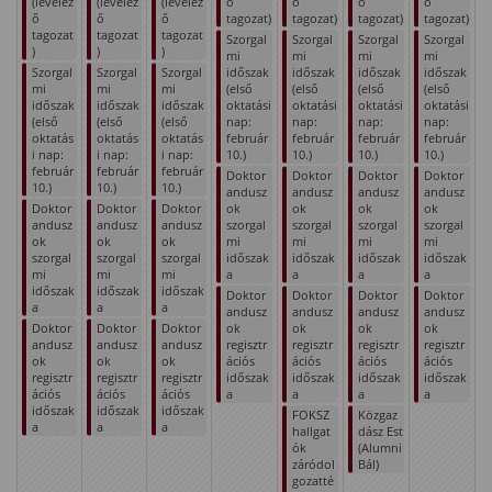
(levelez
(levelez
(levelez
ő
ő
ő
ő
ő
ő
ő
tagozat)
tagozat)
tagozat)
tagozat)
tagozat
tagozat
tagozat
Szorgal
Szorgal
Szorgal
Szorgal
)
)
)
mi
mi
mi
mi
Szorgal
Szorgal
Szorgal
időszak
időszak
időszak
időszak
mi
mi
mi
(első
(első
(első
(első
időszak
időszak
időszak
oktatási
oktatási
oktatási
oktatási
(első
(első
(első
nap:
nap:
nap:
nap:
oktatás
oktatás
oktatás
február
február
február
február
i nap:
i nap:
i nap:
10.)
10.)
10.)
10.)
február
február
február
Doktor
Doktor
Doktor
Doktor
10.)
10.)
10.)
andusz
andusz
andusz
andusz
Doktor
Doktor
Doktor
ok
ok
ok
ok
andusz
andusz
andusz
szorgal
szorgal
szorgal
szorgal
ok
ok
ok
mi
mi
mi
mi
szorgal
szorgal
szorgal
időszak
időszak
időszak
időszak
mi
mi
mi
a
a
a
a
időszak
időszak
időszak
Doktor
Doktor
Doktor
Doktor
a
a
a
andusz
andusz
andusz
andusz
Doktor
Doktor
Doktor
ok
ok
ok
ok
andusz
andusz
andusz
regisztr
regisztr
regisztr
regisztr
ok
ok
ok
ációs
ációs
ációs
ációs
regisztr
regisztr
regisztr
időszak
időszak
időszak
időszak
ációs
ációs
ációs
a
a
a
a
időszak
időszak
időszak
FOKSZ
Közgaz
a
a
a
hallgat
dász Est
ók
(Alumni
záródol
Bál)
gozatté