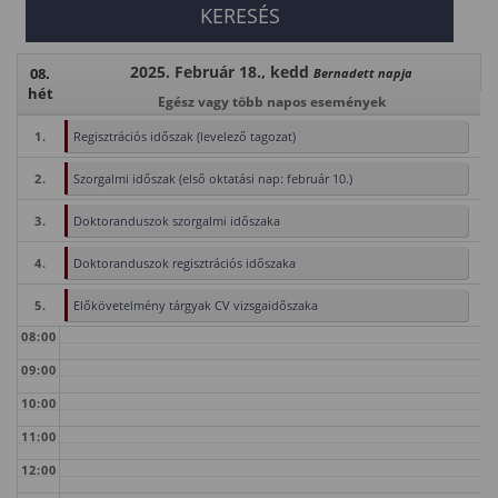
2025. Február 18., kedd
08.
Bernadett napja
hét
Egész vagy több napos események
1.
Regisztrációs időszak (levelező tagozat)
2.
Szorgalmi időszak (első oktatási nap: február 10.)
3.
Doktoranduszok szorgalmi időszaka
4.
Doktoranduszok regisztrációs időszaka
5.
Előkövetelmény tárgyak CV vizsgaidőszaka
08:00
09:00
10:00
11:00
12:00