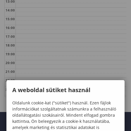
13:00
14:00
15:00
16:00
17:00
18:00
19:00
20:00
21:00
22:00
A weboldal sütiket használ
23:00
Oldalunk cookie-kat ("sütiket") használ. Ezen fájlok
információkat szolgáltatnak számunkra a felhasználó
oldallátogatási szokásairól. Mindent elfogad gombra
kattintva, Ön beleegyezik a cookie-k használatába,
amelyek marketing és statisztikai adatokat is