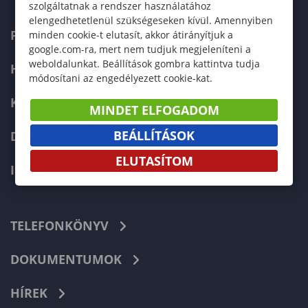
szolgáltatnak a rendszer használatához
elengedhetetlenül szükségeseken kívül. Amennyiben
FELVÉTELIZŐKNEK
minden cookie-t elutasít, akkor átirányítjuk a
google.com-ra, mert nem tudjuk megjeleníteni a
weboldalunkat. Beállítások gombra kattintva tudja
HALLGATÓKNAK
módosítani az engedélyezett cookie-kat.
KÉPZÉSEK
MINDET ELFOGADOM
BEÁLLÍTÁSOK
DOKTORI ISKOLA
ELUTASÍTOM
INTERNATIONAL
TELEFONKÖNYV
DOKUMENTUMOK
HÍREK