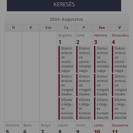
2024. Augusztus
H
K
Sze
Cs
P
Szo
V
Boglárka
Lehel
Hermina
Domonkos
1
2
3
4
Doktor
Doktor
Doktor
Doktor
andusz
andusz
andusz
andusz
ok
ok
ok
ok
utolsó
utolsó
utolsó
utolsó
oktatási
oktatási
oktatási
oktatási
napja
napja
napja
napja
Doktor
Doktor
Doktor
Doktor
andusz
andusz
andusz
andusz
ok
ok
ok
ok
vizsgaid
vizsgaid
vizsgaid
vizsgaid
őszaka
őszaka
őszaka
őszaka
Előzete
Előzete
Előzete
Előzete
s tárgy-
s tárgy-
s tárgy-
s tárgy-
és
és
és
és
kurzusv
kurzusv
kurzusv
kurzusv
álasztás
álasztás
álasztás
álasztás
Krisztina
Berta
Ibolya
László
Emőd
Lörinc
Zsuzsanna
5
6
7
8
9
10
11