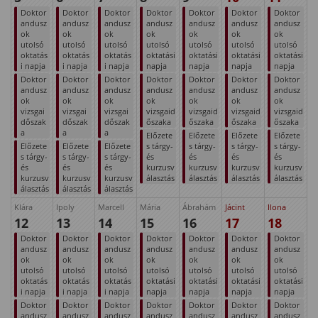
Doktor
Doktor
Doktor
Doktor
Doktor
Doktor
Doktor
andusz
andusz
andusz
andusz
andusz
andusz
andusz
ok
ok
ok
ok
ok
ok
ok
utolsó
utolsó
utolsó
utolsó
utolsó
utolsó
utolsó
oktatás
oktatás
oktatás
oktatási
oktatási
oktatási
oktatási
i napja
i napja
i napja
napja
napja
napja
napja
Doktor
Doktor
Doktor
Doktor
Doktor
Doktor
Doktor
andusz
andusz
andusz
andusz
andusz
andusz
andusz
ok
ok
ok
ok
ok
ok
ok
vizsgai
vizsgai
vizsgai
vizsgaid
vizsgaid
vizsgaid
vizsgaid
dőszak
dőszak
dőszak
őszaka
őszaka
őszaka
őszaka
a
a
a
Előzete
Előzete
Előzete
Előzete
Előzete
Előzete
Előzete
s tárgy-
s tárgy-
s tárgy-
s tárgy-
s tárgy-
s tárgy-
s tárgy-
és
és
és
és
és
és
és
kurzusv
kurzusv
kurzusv
kurzusv
kurzusv
kurzusv
kurzusv
álasztás
álasztás
álasztás
álasztás
álasztás
álasztás
álasztás
Klára
Ipoly
Marcell
Mária
Ábrahám
Jácint
Ilona
12
13
14
15
16
17
18
Doktor
Doktor
Doktor
Doktor
Doktor
Doktor
Doktor
andusz
andusz
andusz
andusz
andusz
andusz
andusz
ok
ok
ok
ok
ok
ok
ok
utolsó
utolsó
utolsó
utolsó
utolsó
utolsó
utolsó
oktatás
oktatás
oktatás
oktatási
oktatási
oktatási
oktatási
i napja
i napja
i napja
napja
napja
napja
napja
Doktor
Doktor
Doktor
Doktor
Doktor
Doktor
Doktor
andusz
andusz
andusz
andusz
andusz
andusz
andusz