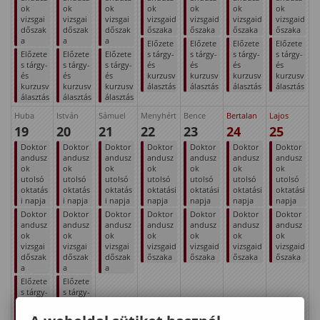
ok
ok
ok
ok
ok
ok
ok
vizsgai
vizsgai
vizsgai
vizsgaid
vizsgaid
vizsgaid
vizsgaid
dőszak
dőszak
dőszak
őszaka
őszaka
őszaka
őszaka
a
a
a
Előzete
Előzete
Előzete
Előzete
Előzete
Előzete
Előzete
s tárgy-
s tárgy-
s tárgy-
s tárgy-
s tárgy-
s tárgy-
s tárgy-
és
és
és
és
és
és
és
kurzusv
kurzusv
kurzusv
kurzusv
kurzusv
kurzusv
kurzusv
álasztás
álasztás
álasztás
álasztás
álasztás
álasztás
álasztás
Huba
István
Sámuel
Menyhért
Bence
Bertalan
Lajos
19
20
21
22
23
24
25
Doktor
Doktor
Doktor
Doktor
Doktor
Doktor
Doktor
andusz
andusz
andusz
andusz
andusz
andusz
andusz
ok
ok
ok
ok
ok
ok
ok
utolsó
utolsó
utolsó
utolsó
utolsó
utolsó
utolsó
oktatás
oktatás
oktatás
oktatási
oktatási
oktatási
oktatási
i napja
i napja
i napja
napja
napja
napja
napja
Doktor
Doktor
Doktor
Doktor
Doktor
Doktor
Doktor
andusz
andusz
andusz
andusz
andusz
andusz
andusz
ok
ok
ok
ok
ok
ok
ok
vizsgai
vizsgai
vizsgai
vizsgaid
vizsgaid
vizsgaid
vizsgaid
dőszak
dőszak
dőszak
őszaka
őszaka
őszaka
őszaka
a
a
a
Előzete
Előzete
s tárgy-
s tárgy-
és
és
kurzusv
kurzusv