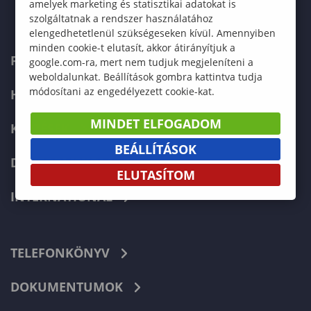
amelyek marketing és statisztikai adatokat is
szolgáltatnak a rendszer használatához
elengedhetetlenül szükségeseken kívül. Amennyiben
minden cookie-t elutasít, akkor átirányítjuk a
FELVÉTELIZŐKNEK
google.com-ra, mert nem tudjuk megjeleníteni a
weboldalunkat. Beállítások gombra kattintva tudja
módosítani az engedélyezett cookie-kat.
HALLGATÓKNAK
MINDET ELFOGADOM
KÉPZÉSEK
BEÁLLÍTÁSOK
DOKTORI ISKOLA
ELUTASÍTOM
INTERNATIONAL
TELEFONKÖNYV
DOKUMENTUMOK