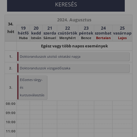
2024. Augusztus
34.
19
20
21
22
23
24
25
hét
hétfő
kedd
szerda
csütörtök
péntek
szombat
vasárnap
Huba
István
Sámuel
Menyhért
Bence
Bertalan
Lajos
Egész vagy több napos események
1.
Doktoranduszok utolsó oktatási napja
2.
Doktoranduszok vizsgaidőszaka
Előzetes tárgy-
3.
és
kurzusválasztás
08:00
09:00
10:00
11:00