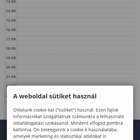
13:00
14:00
15:00
16:00
17:00
18:00
19:00
20:00
21:00
22:00
A weboldal sütiket használ
23:00
Oldalunk cookie-kat ("sütiket") használ. Ezen fájlok
információkat szolgáltatnak számunkra a felhasználó
oldallátogatási szokásairól. Mindent elfogad gombra
kattintva, Ön beleegyezik a cookie-k használatába,
amelyek marketing és statisztikai adatokat is