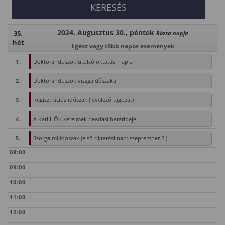
2024. Augusztus 30., péntek
35.
Rózsa napja
hét
Egész vagy több napos események
1.
Doktoranduszok utolsó oktatási napja
2.
Doktoranduszok vizsgaidőszaka
3.
Regisztrációs időszak (levelező tagozat)
4.
A Kari HÖK kérelmek beadási határideje
5.
Szorgalmi időszak (első oktatási nap: szeptember 2.)
08:00
09:00
10:00
11:00
12:00