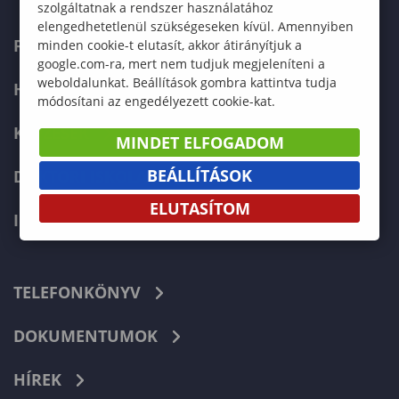
szolgáltatnak a rendszer használatához
elengedhetetlenül szükségeseken kívül. Amennyiben
FELVÉTELIZŐKNEK
minden cookie-t elutasít, akkor átirányítjuk a
google.com-ra, mert nem tudjuk megjeleníteni a
weboldalunkat. Beállítások gombra kattintva tudja
HALLGATÓKNAK
módosítani az engedélyezett cookie-kat.
KÉPZÉSEK
MINDET ELFOGADOM
BEÁLLÍTÁSOK
DOKTORI ISKOLA
ELUTASÍTOM
INTERNATIONAL
TELEFONKÖNYV
DOKUMENTUMOK
HÍREK