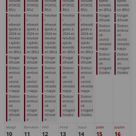
időszak
időszak
időszak
időszak
időszak
ejárás
ejárás
(FOKSZ,
(FOKSZ,
(FOKSZ,
(FOKSZ,
(FOKSZ,
keretéb
keretéb
BSc)
BSc)
BSc)
BSc)
BSc)
en (BSc)
en (BSc)
Felvétel
Felvétel
Felvétel
Felvétel
Felvétel
Vizsgai
Vizsgai
i
i
i
i
i
dőszak
dőszak
elbeszé
elbeszé
elbeszé
elbeszél
elbeszél
Doktor
Doktor
lgetés a
lgetés a
lgetés a
getés a
getés a
andusz
andusz
2024-es
2024-es
2024-es
2024-es
2024-es
ok
ok
felvétel
felvétel
felvétel
felvételi
felvételi
utolsó
utolsó
i ejárás
i ejárás
i ejárás
ejárás
ejárás
oktatási
oktatási
keretéb
keretéb
keretéb
keretéb
keretéb
napja
napja
en (BSc)
en (BSc)
en (BSc)
en (BSc)
en (BSc)
Doktor
Doktor
Vizsgai
Vizsgai
Vizsgai
Vizsgai
Vizsgai
andusz
andusz
dőszak
dőszak
dőszak
dőszak
dőszak
ok
ok
Doktor
Doktor
Doktor
Doktor
Doktor
vizsgaid
vizsgaid
andusz
andusz
andusz
andusz
andusz
őszaka
őszaka
ok
ok
ok
ok
ok
utolsó
utolsó
utolsó
utolsó
utolsó
oktatás
oktatás
oktatás
oktatási
oktatási
i napja
i napja
i napja
napja
napja
Doktor
Doktor
Doktor
Doktor
Doktor
andusz
andusz
andusz
andusz
andusz
ok
ok
ok
ok
ok
vizsgai
vizsgai
vizsgai
vizsgaid
vizsgaid
dőszak
dőszak
dőszak
őszaka
őszaka
a
a
a
Margit
Barnabás
Villő
Antal
Vazul
Jolán
Jusztin
10
11
12
13
14
15
16