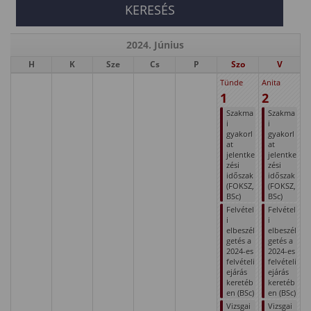
2024. Június
H
K
Sze
Cs
P
Szo
V
Tünde
Anita
1
2
Szakma
Szakma
i
i
gyakorl
gyakorl
at
at
jelentke
jelentke
zési
zési
időszak
időszak
(FOKSZ,
(FOKSZ,
BSc)
BSc)
Felvétel
Felvétel
i
i
elbeszél
elbeszél
getés a
getés a
2024-es
2024-es
felvételi
felvételi
ejárás
ejárás
keretéb
keretéb
en (BSc)
en (BSc)
Vizsgai
Vizsgai