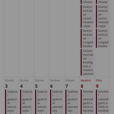
dőszak
dőszak
Doktor
Doktor
andusz
andusz
ok
ok
utolsó
utolsó
oktatási
oktatási
napja
napja
Doktor
Doktor
andusz
andusz
ok
ok
vizsgaid
vizsgaid
őszaka
őszaka
Szóbeli
motivác
iós
beszélg
etés a
mesters
zakokra
Klotild
Bulcsú
Fatime
Norbert
Róbert
Medárd
Félix
3
4
5
6
7
8
9
Szakma
Szakma
Szakma
Szakma
Szakma
Felvétel
Felvétel
i
i
i
i
i
i
i
gyakorl
gyakorl
gyakorl
gyakorl
gyakorl
elbeszél
elbeszél
at
at
at
at
at
getés a
getés a
jelentk
jelentk
jelentk
jelentke
jelentke
2024-es
2024-es
ezési
ezési
ezési
zési
zési
felvételi
felvételi