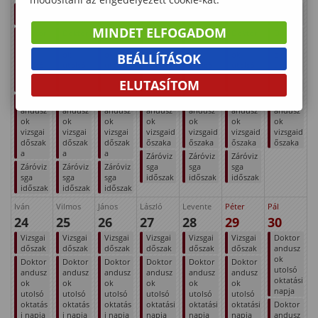
Vizsgai
Vizsgai
Vizsgai
Vizsgai
Vizsgai
Vizsgai
Vizsgai
dőszak
dőszak
dőszak
dőszak
dőszak
dőszak
dőszak
MINDET ELFOGADOM
Doktor
Doktor
Doktor
Doktor
Doktor
Doktor
Doktor
andusz
andusz
andusz
andusz
andusz
andusz
andusz
ok
ok
ok
ok
ok
ok
ok
BEÁLLÍTÁSOK
utolsó
utolsó
utolsó
utolsó
utolsó
utolsó
utolsó
oktatás
oktatás
oktatás
oktatási
oktatási
oktatási
oktatási
ELUTASÍTOM
i napja
i napja
i napja
napja
napja
napja
napja
Doktor
Doktor
Doktor
Doktor
Doktor
Doktor
Doktor
andusz
andusz
andusz
andusz
andusz
andusz
andusz
ok
ok
ok
ok
ok
ok
ok
vizsgai
vizsgai
vizsgai
vizsgaid
vizsgaid
vizsgaid
vizsgaid
dőszak
dőszak
dőszak
őszaka
őszaka
őszaka
őszaka
a
a
a
Záróviz
Záróviz
Záróviz
Záróviz
Záróviz
Záróviz
sga
sga
sga
sga
sga
sga
időszak
időszak
időszak
időszak
időszak
időszak
Iván
Vilmos
János
László
Levente
Péter
Pál
24
25
26
27
28
29
30
Vizsgai
Vizsgai
Vizsgai
Vizsgai
Vizsgai
Vizsgai
Doktor
dőszak
dőszak
dőszak
dőszak
dőszak
dőszak
andusz
ok
Doktor
Doktor
Doktor
Doktor
Doktor
Doktor
utolsó
andusz
andusz
andusz
andusz
andusz
andusz
oktatási
ok
ok
ok
ok
ok
ok
napja
utolsó
utolsó
utolsó
utolsó
utolsó
utolsó
oktatás
oktatás
oktatás
oktatási
oktatási
oktatási
Doktor
i napja
i napja
i napja
napja
napja
napja
andusz