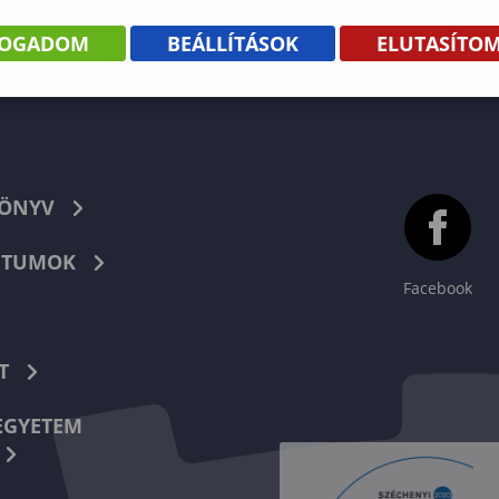
FOGADOM
BEÁLLÍTÁSOK
ELUTASÍTO
KÖNYV
TUMOK
Facebook
T
EGYETEM