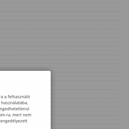
ra a felhasználó
k használatába,
engedhetetlenül
com-ra, mert nem
 engedélyezett