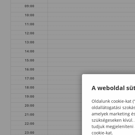
09:00
10:00
11:00
12:00
13:00
14:00
15:00
16:00
17:00
A weboldal süt
18:00
19:00
Oldalunk cookie-kat (
20:00
oldallátogatási szoká
amelyek marketing és 
21:00
szükségeseken kívül.
22:00
tudjuk megjeleníteni
cookie-kat.
23:00