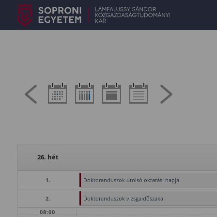
26. hét
1.
Doktoranduszok utolsó oktatási napja
2.
Doktoranduszok vizsgaidőszaka
08:00